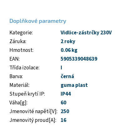
Doplňkové parametry
Kategorie
:
Vidlice-zástrčky 230V
Záruka
:
2 roky
Hmotnost
:
0.06 kg
EAN
:
5905339048639
Třída izolace
:
I
Barva
:
černá
Materiál
:
guma plast
Stupeň krytí IP
:
IP44
Váha[g]
:
60
Jmenovité napětí[V]
:
250
Jmenovitý proud[A]
:
16