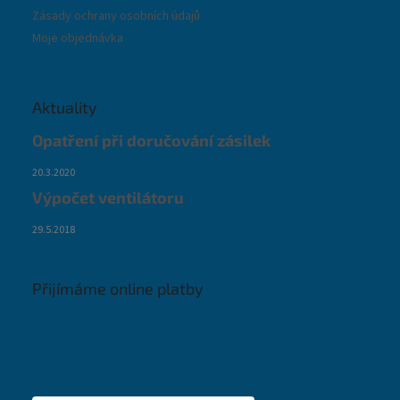
Zásady ochrany osobních údajů
Moje objednávka
Aktuality
Opatření při doručování zásilek
20.3.2020
Výpočet ventilátoru
29.5.2018
Přijímáme online platby