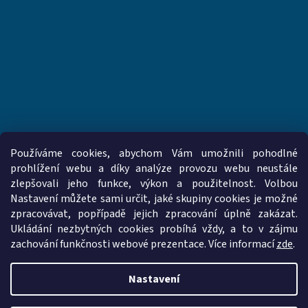
Používáme cookies, abychom Vám umožnili pohodlné
prohlížení webu a díky analýze provozu webu neustále
zlepšovali jeho funkce, výkon a použitelnost. Volbou
www.vzduchotechnika-ventilatory.cz
www.palmat.cz
Nastavení můžete sami určit, jaké skupiny cookies je možné
zpracovávat, popřípadě jejich zpracování úplně zakázat.
Ukládání nezbytných cookies probíhá vždy, a to v zájmu
zachování funkčnosti webové prezentace. Více informací
zde
.
Vytvořil Shoptet
Nastavení
Copyright 2026
vzduchotechnika-ventilatory.cz
. Všechna práva