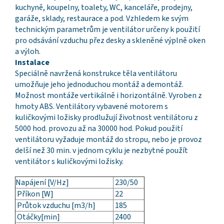
kuchyně, koupelny, toalety, WC, kanceláře, prodejny,
garáže, sklady, restaurace a pod. Vzhledem ke svým
technickým parametrům je ventilátor určeny k použití
pro odsávání vzduchu přez desky a skleněné výplně oken
a výloh.
Instalace
Speciálně navržená konstrukce těla ventilátoru
umožňuje jeho jednoduchou montáž a demontáž.
Možnost montáže vertikálně i horizontálně. Vyroben z
hmoty ABS. Ventilátory vybavené motorem s
kuličkovými ložisky prodlužují životnost ventilátoru z
5000 hod. provozu až na 30000 hod. Pokud použití
ventilátoru vyžaduje montáž do stropu, nebo je provoz
delší než 30 min. v jednom cyklu je nezbytné použít
ventilátor s kuličkovými ložisky.
Napájení [V/Hz]
230/50
Příkon [W]
22
Průtok vzduchu [m3/h]
185
Otáčky[min]
2400