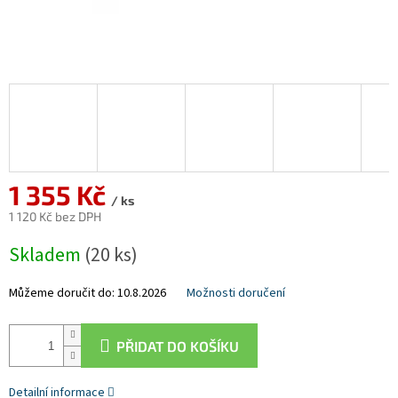
1 355 Kč
/ ks
1 120 Kč bez DPH
Měrná
Skladem
(20 ks)
cena:
Můžeme doručit do:
10.8.2026
Možnosti doručení
PŘIDAT DO KOŠÍKU
Detailní informace