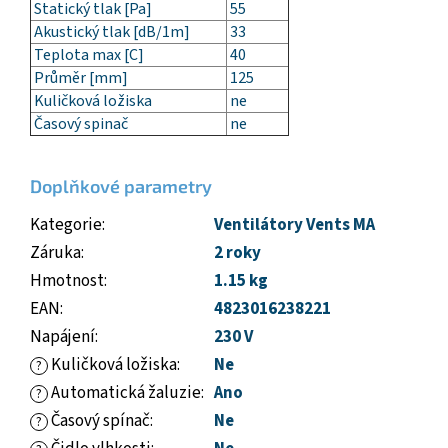
Statický tlak [Pa]
55
Akustický tlak [dB/1m]
33
Teplota max [C]
40
Průměr [mm]
125
Kuličková ložiska
ne
Časový spinač
ne
Doplňkové parametry
Kategorie
:
Ventilátory Vents MA
Záruka
:
2 roky
Hmotnost
:
1.15 kg
EAN
:
4823016238221
Napájení
:
230 V
Kuličková ložiska
:
Ne
?
Automatická žaluzie
:
Ano
?
Časový spínač
:
Ne
?