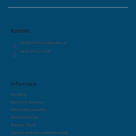
Z
á
p
a
t
Kontakt
í
info
@
elektropaloucek.cz
+420 476 112 100
Informace
Kontakty
Možnosti dopravy
Obchodní podmínky
Reklamační řád
Vrácení zboží
Zásady ochrany osobních údajů