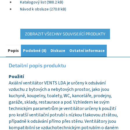
Katalogový list (988.2 kB)
Návod k obsluze (270.8 kB)
ZOBRAZIT VŠECHNY SOUVISEJÍCÍ PRODUKTY
Popis
Podobné (8)
Diskuze
Ostatní informace
Detailní popis produktu
Použití
Axiální ventilátor VENTS LDA je určeny k odsávání
vzduchu z bytových a nebytových prostor, jako jsou
kuchyně, koupelny, toalety, WC, kanceláře, prodejny,
garáže, sklady, restaurace a pod. Vzhledem ke svým
technickým parametrům je ventilátor určeny k použití
pro kratší ventilační potrubí s nízkou tlakovou ztrátou,
případně k odsávání přímo přes stěnu. Ventilátory jsou
kompatibilní se vzduchotechnickým potrubím o daném