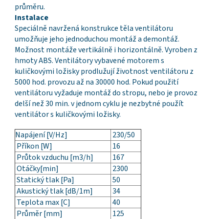
průměru.
Instalace
Speciálně navržená konstrukce těla ventilátoru
umožňuje jeho jednoduchou montáž a demontáž.
Možnost montáže vertikálně i horizontálně. Vyroben z
hmoty ABS. Ventilátory vybavené motorem s
kuličkovými ložisky prodlužují životnost ventilátoru z
5000 hod. provozu až na 30000 hod. Pokud použití
ventilátoru vyžaduje montáž do stropu, nebo je provoz
delší než 30 min. v jednom cyklu je nezbytné použít
ventilátor s kuličkovými ložisky.
Napájení [V/Hz]
230/50
Příkon [W]
16
Průtok vzduchu [m3/h]
167
Otáčky[min]
2300
Statický tlak [Pa]
50
Akustický tlak [dB/1m]
34
Teplota max [C]
40
Průměr [mm]
125