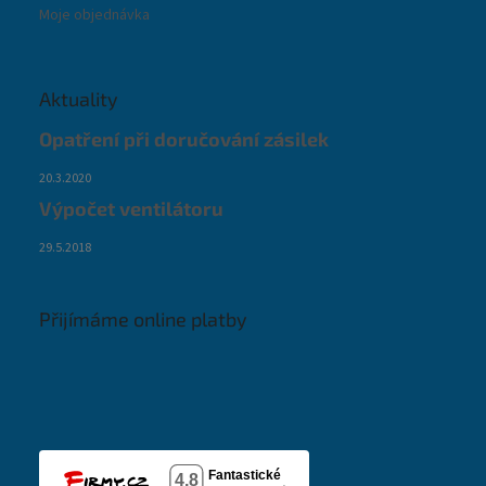
Moje objednávka
Aktuality
Opatření při doručování zásilek
20.3.2020
Výpočet ventilátoru
29.5.2018
Přijímáme online platby