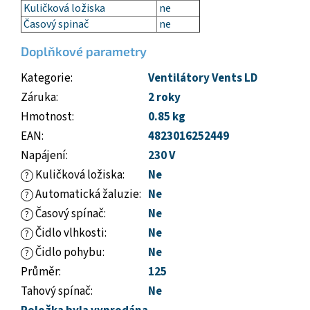
Kuličková ložiska
ne
Časový spinač
ne
Doplňkové parametry
Kategorie
:
Ventilátory Vents LD
Záruka
:
2 roky
Hmotnost
:
0.85 kg
EAN
:
4823016252449
Napájení
:
230 V
Kuličková ložiska
:
Ne
?
Automatická žaluzie
:
Ne
?
Časový spínač
:
Ne
?
Čidlo vlhkosti
:
Ne
?
Čidlo pohybu
:
Ne
?
Průměr
:
125
Tahový spínač
:
Ne