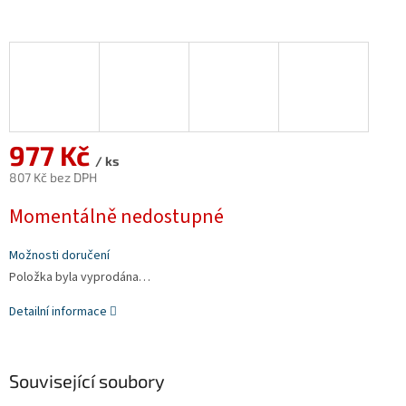
977 Kč
/ ks
807 Kč bez DPH
Měrná
Momentálně nedostupné
cena:
Možnosti doručení
Položka byla vyprodána…
Detailní informace
Související soubory