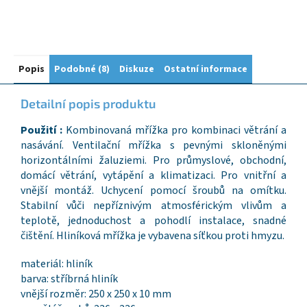
Popis
Podobné (8)
Diskuze
Ostatní informace
Detailní popis produktu
Použití :
Kombinovaná mřížka pro kombinaci větrání a
nasávání. Ventilační mřížka s pevnými skloněnými
horizontálními žaluziemi. Pro průmyslové, obchodní,
domácí větrání, vytápění a klimatizaci. Pro vnitřní a
vnější montáž. Uchycení pomocí šroubů na omítku.
Stabilní vůči nepříznivým atmosférickým vlivům a
teplotě, jednoduchost a pohodlí instalace, snadné
čištění. Hliníková mřížka je vybavena síťkou proti hmyzu.
materiál: hliník
barva: stříbrná hliník
vnější rozměr: 250 x 250 x 10 mm