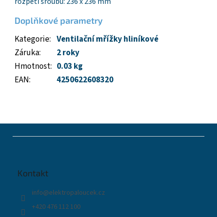
rozpětí šroubů: 236 x 236 mm
Doplňkové parametry
Kategorie
:
Ventilační mřížky hliníkové
Záruka
:
2 roky
Hmotnost
:
0.03 kg
EAN
:
4250622608320
Z
á
p
a
t
Kontakt
í
info
@
elektropaloucek.cz
+420 476 112 100