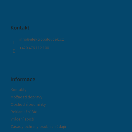
Z
á
p
a
t
Kontakt
í
info
@
elektropaloucek.cz
+420 476 112 100
Informace
Kontakty
Možnosti dopravy
Obchodní podmínky
Reklamační řád
Vrácení zboží
Zásady ochrany osobních údajů