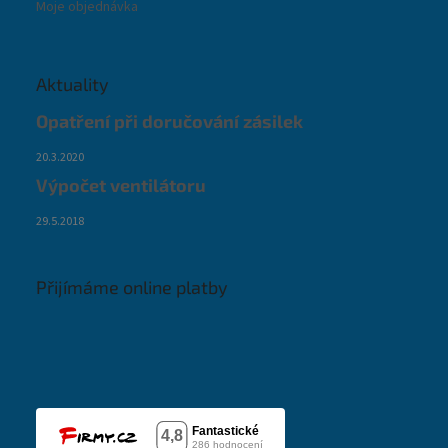
Moje objednávka
Aktuality
Opatření při doručování zásilek
20.3.2020
Výpočet ventilátoru
29.5.2018
Přijímáme online platby