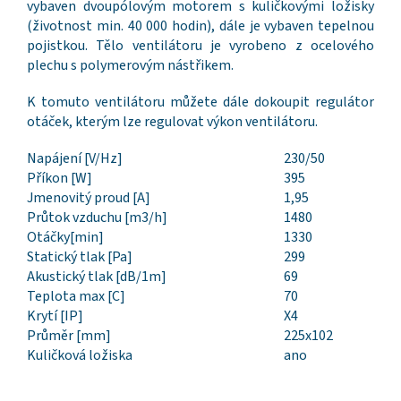
vybaven dvoupólovým motorem s kuličkovými ložisky
(životnost min. 40 000 hodin), dále je vybaven tepelnou
pojistkou. Tělo ventilátoru je vyrobeno z ocelového
plechu s polymerovým nástřikem.
K tomuto ventilátoru můžete dále dokoupit regulátor
otáček, kterým lze regulovat výkon ventilátoru.
Napájení [V/Hz]
230/50
Příkon [W]
395
Jmenovitý proud [A]
1,95
Průtok vzduchu [m3/h]
1480
Otáčky[min]
1330
Statický tlak [Pa]
299
Akustický tlak [dB/1m]
69
Teplota max [C]
70
Krytí [IP]
X4
Průměr [mm]
225x102
Kuličková ložiska
ano