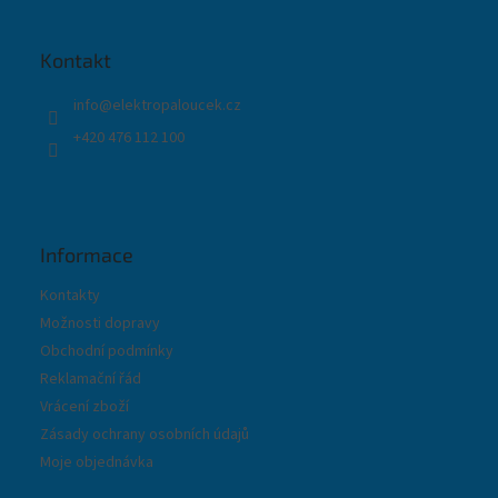
p
a
t
Kontakt
í
info
@
elektropaloucek.cz
+420 476 112 100
Informace
Kontakty
Možnosti dopravy
Obchodní podmínky
Reklamační řád
Vrácení zboží
Zásady ochrany osobních údajů
Moje objednávka