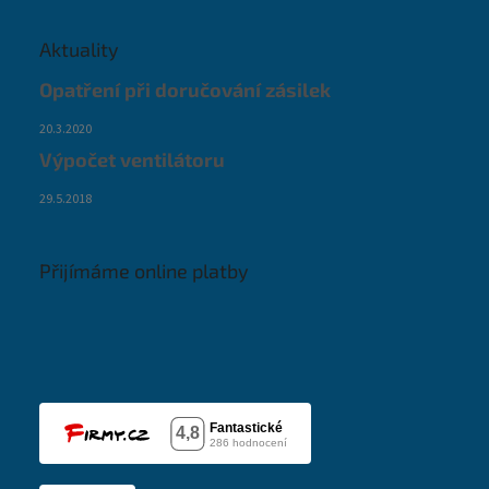
Aktuality
Opatření při doručování zásilek
20.3.2020
Výpočet ventilátoru
29.5.2018
Přijímáme online platby