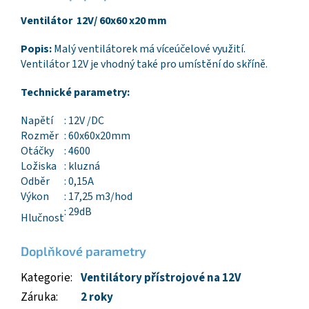
Ventilátor 12V/ 60x60 x20 mm
Popis:
Malý ventilátorek má víceúčelové využití.
Ventilátor 12V je vhodný také pro umístění do skříně.
Technické parametry:
Napětí
: 12V /DC
Rozměr
: 60x60x20mm
Otáčky
: 4600
Ložiska
: kluzná
Odběr
: 0,15A
Výkon
: 17,25 m3/hod
: 29dB
Hlučnost
Doplňkové parametry
Kategorie
:
Ventilátory přístrojové na 12V
Záruka
:
2 roky