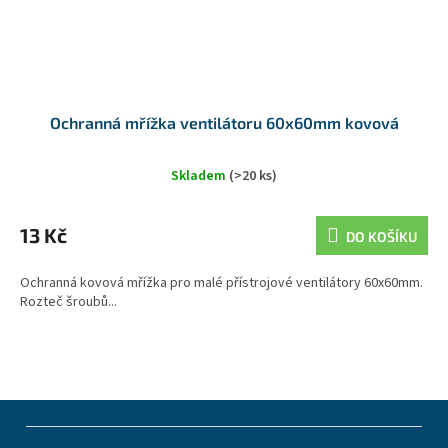
Ochranná mřížka ventilátoru 60x60mm kovová
Skladem
(>20 ks)
13 Kč
DO KOŠÍKU
Ochranná kovová mřížka pro malé přístrojové ventilátory 60x60mm.
Rozteč šroubů...
Z
á