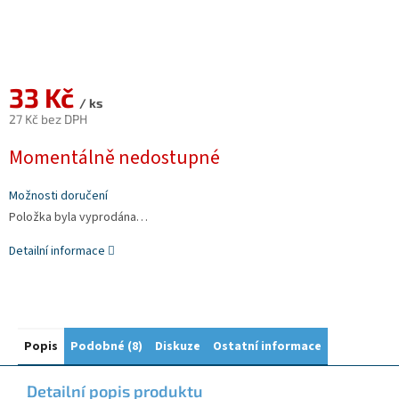
33 Kč
/ ks
27 Kč bez DPH
Měrná
Momentálně nedostupné
cena:
Možnosti doručení
Položka byla vyprodána…
Detailní informace
Popis
Podobné (8)
Diskuze
Ostatní informace
Detailní popis produktu