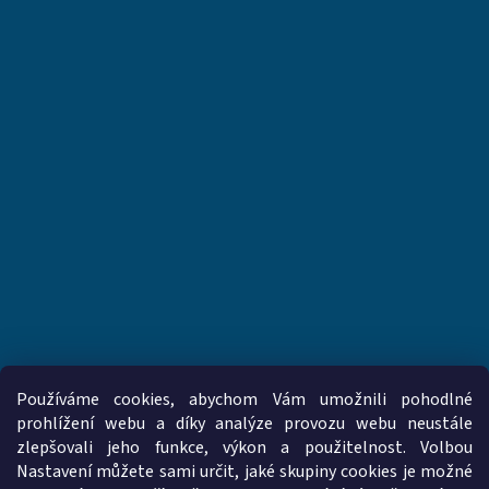
Používáme cookies, abychom Vám umožnili pohodlné
prohlížení webu a díky analýze provozu webu neustále
zlepšovali jeho funkce, výkon a použitelnost. Volbou
www.vzduchotechnika-ventilatory.cz
www.palmat.cz
Nastavení můžete sami určit, jaké skupiny cookies je možné