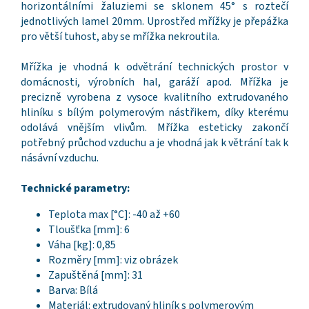
horizontálními žaluziemi se sklonem 45° s roztečí
jednotlivých lamel 20mm. Uprostřed mřížky je přepážka
pro větší tuhost, aby se mřížka nekroutila.
Mřížka je vhodná k odvětrání technických prostor v
domácnosti, výrobních hal, garáží apod. Mřížka je
precizně vyrobena z vysoce kvalitního extrudovaného
hliníku s bílým polymerovým nástřikem, díky kterému
odolává vnějším vlivům. Mřížka esteticky zakončí
potřebný průchod vzduchu a je vhodná jak k větrání tak k
násávní vzduchu.
Technické parametry:
Teplota max [°C]: -40 až +60
Tloušťka [mm]: 6
Váha [kg]: 0,85
Rozměry [mm]: viz obrázek
Zapuštěná [mm]: 31
Barva: Bílá
Materiál: extrudovaný hliník s polymerovým