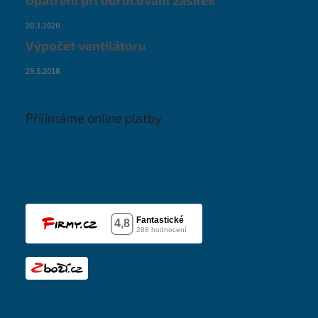
Opatření při doručování zásilek
20.3.2020
Výpočet ventilátoru
29.5.2018
Přijímáme online platby