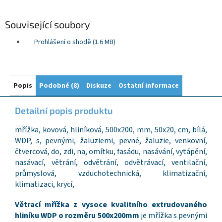
Související soubory
Prohlášení o shodě (1.6 MB)
Popis
Podobné (8)
Diskuze
Ostatní informace
Detailní popis produktu
mřížka, kovová, hliníková, 500x200, mm, 50x20, cm, bílá,
WDP, s, pevnými, žaluziemi, pevné, žaluzie, venkovní,
čtvercová, do, zdi, na, omítku, fasádu, nasávání, vytápění,
nasávací, větrání, odvětrání, odvětrávací, ventilační,
průmyslová, vzduchotechnická, klimatizační,
klimatizaci, krycí,
Větrací mřížka z vysoce kvalitního extrudovaného
hliníku WDP o rozměru 500x200mm
je mřížka s pevnými