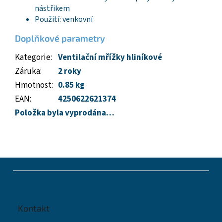
nástřikem
Použití: venkovní
Doplňkové parametry
Kategorie
:
Ventilační mřížky hliníkové
Záruka
:
2 roky
Hmotnost
:
0.85 kg
EAN
:
4250622621374
Položka byla vyprodána…
Z
á
p
a
t
Kontakt
í