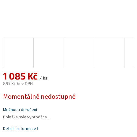
1 085 Kč
/ ks
897 Kč bez DPH
Měrná
Momentálně nedostupné
cena:
Možnosti doručení
Položka byla vyprodána…
Detailní informace