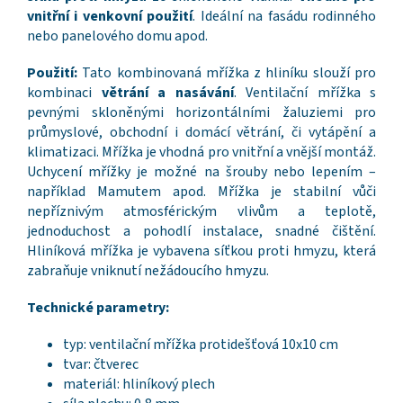
vnitřní i venkovní použití
. Ideální na fasádu rodinného
nebo panelového domu apod.
Použití:
Tato kombinovaná mřížka z hliníku slouží pro
kombinaci
větrání a nasávání
. Ventilační mřížka s
pevnými skloněnými horizontálními žaluziemi pro
průmyslové, obchodní i domácí větrání, či vytápění a
klimatizaci. Mřížka je vhodná pro vnitřní a vnější montáž.
Uchycení mřížky je možné na šrouby nebo lepením –
například Mamutem apod. Mřížka je stabilní vůči
nepříznivým atmosférickým vlivům a teplotě,
jednoduchost a pohodlí instalace, snadné čištění.
Hliníková mřížka je vybavena síťkou proti hmyzu, která
zabraňuje vniknutí nežádoucího hmyzu.
Technické parametry:
typ: ventilační mřížka protidešťová 10x10 cm
tvar: čtverec
materiál: hliníkový plech