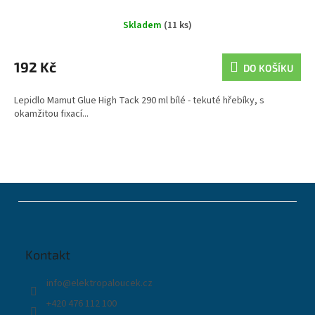
Skladem
(11 ks)
192 Kč
DO KOŠÍKU
Lepidlo Mamut Glue High Tack 290 ml bílé - tekuté hřebíky, s
okamžitou fixací...
Z
á
p
a
t
Kontakt
í
info
@
elektropaloucek.cz
+420 476 112 100