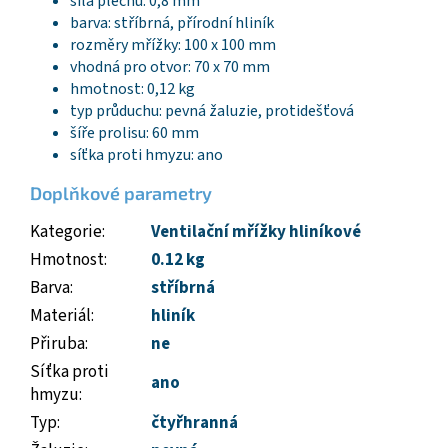
síla plechu: 0,8 mm
barva: stříbrná, přírodní hliník
rozměry mřížky: 100 x 100 mm
vhodná pro otvor: 70 x 70 mm
hmotnost: 0,12 kg
typ průduchu: pevná žaluzie, protidešťová
šíře prolisu: 60 mm
síťka proti hmyzu: ano
Doplňkové parametry
Kategorie
:
Ventilační mřížky hliníkové
Hmotnost
:
0.12 kg
Barva
:
stříbrná
Materiál
:
hliník
Přiruba
:
ne
Síťka proti
ano
hmyzu
:
Typ
:
čtyřhranná