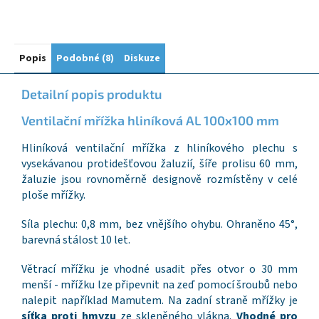
Popis
Podobné (8)
Diskuze
Detailní popis produktu
Ventilační mřížka hliníková AL 100x100 mm
Hliníková ventilační mřížka z hliníkového plechu s
vysekávanou protidešťovou žaluzií, šíře prolisu 60 mm,
žaluzie jsou rovnoměrně designově rozmístěny v celé
ploše mřížky.
Síla plechu: 0,8 mm, bez vnějšího ohybu. Ohraněno 45°,
barevná stálost 10 let.
Větrací mřížku je vhodné usadit přes otvor o 30 mm
menší - mřížku lze připevnit na zeď pomocí šroubů nebo
nalepit například Mamutem. Na zadní straně mřížky je
síťka proti hmyzu
ze skleněného vlákna.
Vhodné pro