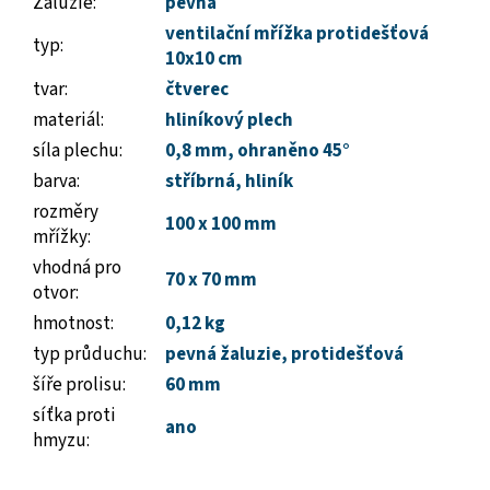
Žaluzie
:
pevná
ventilační mřížka protidešťová
typ
:
10x10 cm
tvar
:
čtverec
materiál
:
hliníkový plech
síla plechu
:
0,8 mm, ohraněno 45°
barva
:
stříbrná, hliník
rozměry
100 x 100 mm
mřížky
:
vhodná pro
70 x 70 mm
otvor
:
hmotnost
:
0,12 kg
typ průduchu
:
pevná žaluzie, protidešťová
šíře prolisu
:
60 mm
síťka proti
ano
hmyzu
: