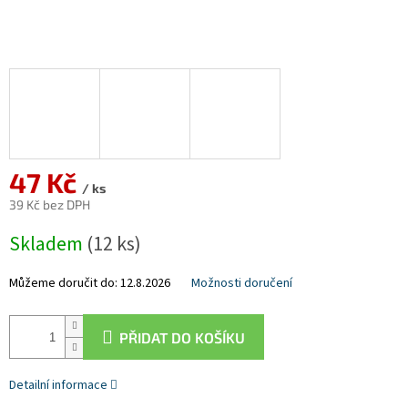
47 Kč
/ ks
39 Kč bez DPH
Měrná
Skladem
(12 ks)
cena:
Můžeme doručit do:
12.8.2026
Možnosti doručení
PŘIDAT DO KOŠÍKU
Detailní informace