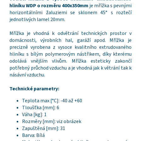
hliníku WDP o rozměru 400x350mm
je mřížka s pevnými
horizontálními žaluziemi se sklonem 45° s roztečí
jednotlivých lamel 20mm.
Mřížka je vhodná k odvětrání technických prostor v
domácnosti, výrobních hal, garáží apod. Mřížka je
precizně vyrobena z vysoce kvalitního extrudovaného
hliníku s bílým polymerovým nástřikem, díky kterému
odolává vnějším vlivům. Mřížka esteticky zakončí
potřebný průchod vzduchu a je vhodná jak k větrání tak k
násávní vzduchu.
Technické parametry:
Teplota max [°C]: -40 až +60
Tloušťka [mm]: 6
Váha [kg]: 1
Rozměry [mm]: viz obrázek
Zapuštěná [mm]: 31
Barva: Bílá