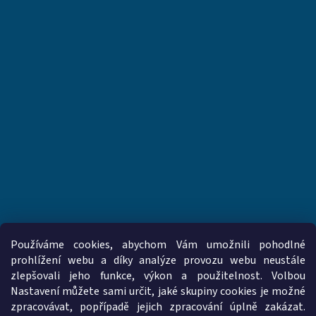
Používáme cookies, abychom Vám umožnili pohodlné
prohlížení webu a díky analýze provozu webu neustále
zlepšovali jeho funkce, výkon a použitelnost. Volbou
www.vzduchotechnika-ventilatory.cz
www.palmat.cz
Nastavení můžete sami určit, jaké skupiny cookies je možné
zpracovávat, popřípadě jejich zpracování úplně zakázat.