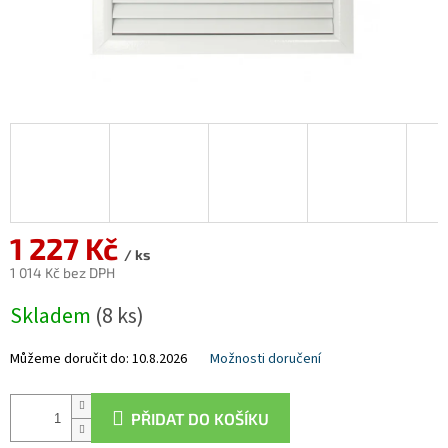
1 227 Kč
/ ks
1 014 Kč bez DPH
Měrná
Skladem
(8 ks)
cena:
Můžeme doručit do:
10.8.2026
Možnosti doručení
PŘIDAT DO KOŠÍKU