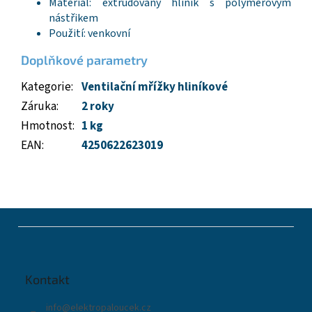
Materiál: extrudovaný hliník s polymerovým
nástřikem
Použití: venkovní
Doplňkové parametry
Kategorie
:
Ventilační mřížky hliníkové
Záruka
:
2 roky
Hmotnost
:
1 kg
EAN
:
4250622623019
Z
á
p
a
t
Kontakt
í
info
@
elektropaloucek.cz