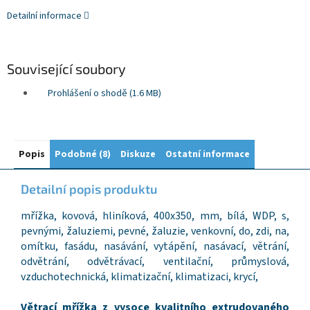
Detailní informace
Související soubory
Prohlášení o shodě (1.6 MB)
Popis
Podobné (8)
Diskuze
Ostatní informace
Detailní popis produktu
mřížka, kovová, hliníková, 400x350, mm, bílá, WDP, s,
pevnými, žaluziemi, pevné, žaluzie, venkovní, do, zdi, na,
omítku, fasádu, nasávání, vytápění, nasávací, větrání,
odvětrání, odvětrávací, ventilační, průmyslová,
vzduchotechnická, klimatizační, klimatizaci, krycí,
Větrací mřížka z vysoce kvalitního extrudovaného