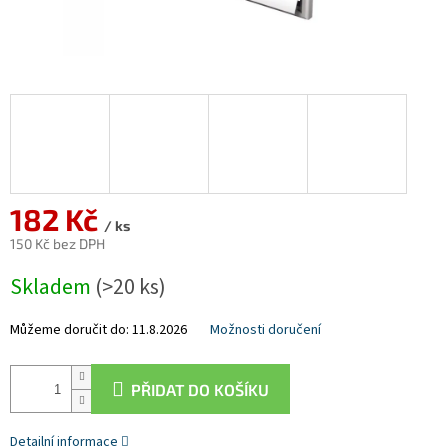
182 Kč
/ ks
150 Kč bez DPH
Měrná
Skladem
(>20 ks)
cena:
Můžeme doručit do:
11.8.2026
Možnosti doručení
PŘIDAT DO KOŠÍKU
Detailní informace