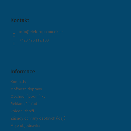
p
a
t
Kontakt
í
info
@
elektropaloucek.cz
+420 476 112 100
Informace
Kontakty
Možnosti dopravy
Obchodní podmínky
Reklamační řád
Vrácení zboží
Zásady ochrany osobních údajů
Moje objednávka