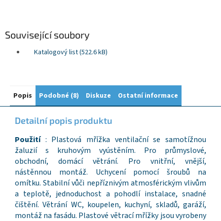
Související soubory
Katalogový list (522.6 kB)
Popis
Podobné (8)
Diskuze
Ostatní informace
Detailní popis produktu
Použití
: Plastová mřížka ventilační se samotížnou
žaluzií s kruhovým vyústěním. Pro průmyslové,
obchodní, domácí větrání. Pro vnitřní, vnější,
nástěnnou montáž. Uchycení pomocí šroubů na
omítku. Stabilní vůči nepříznivým atmosférickým vlivům
a teplotě, jednoduchost a pohodlí instalace, snadné
čištění. Větrání WC, koupelen, kuchyní, skladů, garáží,
montáž na fasádu. Plastové větrací mřížky jsou vyrobeny