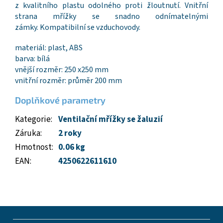
z kvalitního plastu odolného proti žloutnutí. Vnitřní
strana mřížky se snadno odnímatelnými
zámky. Kompatibilní se vzduchovody.
materiál: plast, ABS
barva: bílá
vnější rozměr: 250 x250 mm
vnitřní rozměr: průměr 200 mm
Doplňkové parametry
Kategorie
:
Ventilační mřížky se žaluzií
Záruka
:
2 roky
Hmotnost
:
0.06 kg
EAN
:
4250622611610
Z
á