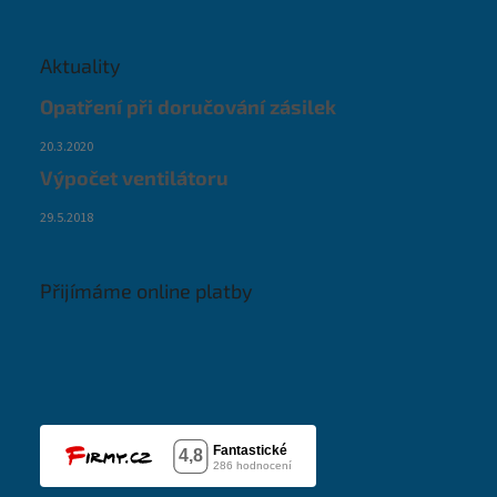
Aktuality
Opatření při doručování zásilek
20.3.2020
Výpočet ventilátoru
29.5.2018
Přijímáme online platby