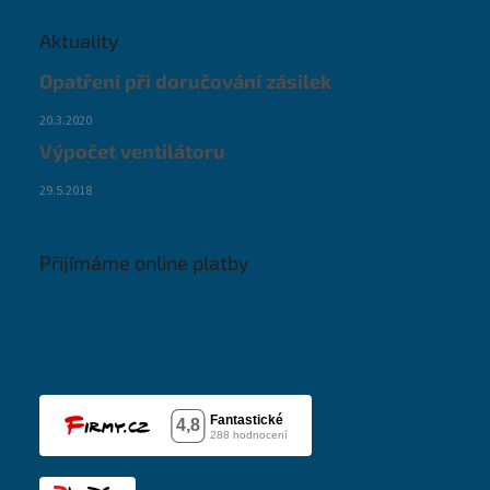
Aktuality
Opatření při doručování zásilek
20.3.2020
Výpočet ventilátoru
29.5.2018
Přijímáme online platby