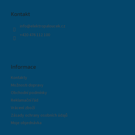
a
t
Kontakt
í
info
@
elektropaloucek.cz
+420 476 112 100
Informace
Kontakty
Možnosti dopravy
Obchodní podmínky
Reklamační řád
Vrácení zboží
Zásady ochrany osobních údajů
Moje objednávka