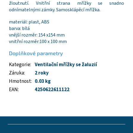
žloutnutí. Vnitřní strana mřížky se snadno
odnímatelnými zámky. Samosklápěcí mřížka.
materiál: plast, ABS
barva: bílá
vnější rozměr: 154 x154 mm
vnitřní rozměr:100 x 100 mm
Doplňkové parametry
Kategorie
:
Ventilační mřížky se žaluzií
Záruka
:
2 roky
Hmotnost
:
0.03 kg
EAN
:
4250622611122
Z
á
p