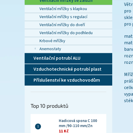
Ventilační mřížky se žaluzií
Větr
Ventilační mřížky s klapkou
pro
Ventilační mřížky s regulací
skle
pro 
Ventilační mřížky do dveří
Ventilační mřížky do podhledu
mate
Krbové mřížky
mate
Anemostaty
barv
rozm
Ventilační potrubí ALU
rozm
Vzduchotechnické potrubí plast
Mří
Příslušenství ke vzduchovodům
práš
cel
vypa
sték
Top 10 produktů
Hadicová spona C 100
mm /90-110 mm/Zn
11 Kč