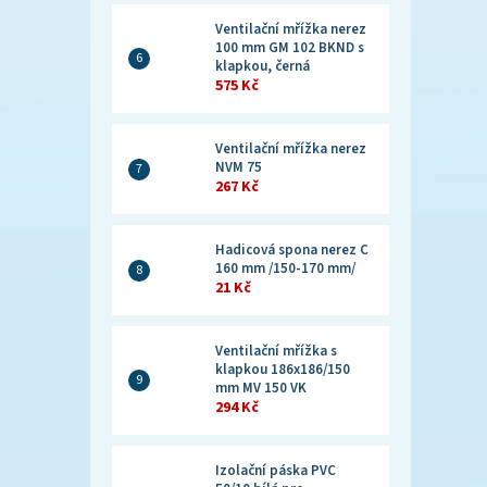
Ventilační mřížka nerez
100 mm GM 102 BKND s
klapkou, černá
575 Kč
Ventilační mřížka nerez
NVM 75
267 Kč
Hadicová spona nerez C
160 mm /150-170 mm/
21 Kč
Ventilační mřížka s
klapkou 186x186/150
mm MV 150 VK
294 Kč
Izolační páska PVC