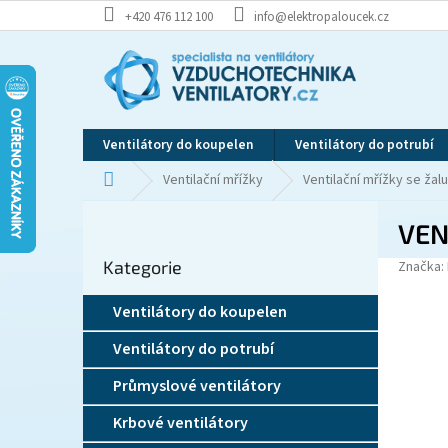
Přejít
+420 476 112 100
info@elektropaloucek.cz
na
obsah
Ventilátory do koupelen
Ventilátory do potrubí
Domů
Ventilační mřížky
Ventilační mřížky se žalu
P
VEN
o
Přeskočit
s
Kategorie
kategorie
Značka:
t
r
Ventilátory do koupelen
a
n
Ventilátory do potrubí
n
í
Průmyslové ventilátory
p
Krbové ventilátory
a