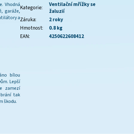
Ventilační mřížky se
ie. Vhodná
Kategorie
:
, garáže,
žaluzií
ntilátory a
Záruka
:
2 roky
Hmotnost
:
0.8 kg
EAN
:
4250622608412
áno bílou
vům. Lepší
se zamezí
 brání tak
ím škodu.