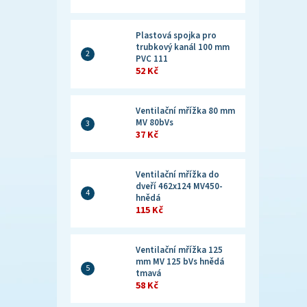
Plastová spojka pro
trubkový kanál 100 mm
PVC 111
52 Kč
Ventilační mřížka 80 mm
MV 80bVs
37 Kč
Ventilační mřížka do
dveří 462x124 MV450-
hnědá
115 Kč
Ventilační mřížka 125
mm MV 125 bVs hnědá
tmavá
58 Kč