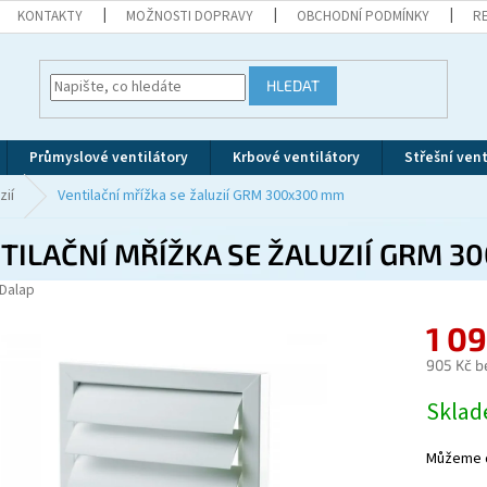
KONTAKTY
MOŽNOSTI DOPRAVY
OBCHODNÍ PODMÍNKY
R
HLEDAT
Průmyslové ventilátory
Krbové ventilátory
Střešní vent
zií
Ventilační mřížka se žaluzií GRM 300x300 mm
TILAČNÍ MŘÍŽKA SE ŽALUZIÍ GRM 
Dalap
1 0
905 Kč b
Měrná
Skla
cena:
Můžeme d