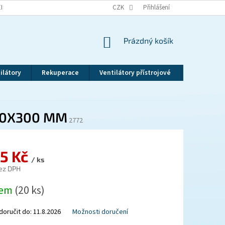
EKLAMAČNÍ ŘÁD
VRÁCENÍ ZBOŽÍ
CZK
ZÁSADY OCHRANY OSOBNÍCH ÚDAJ
Přihlášení
NÁKUPNÍ
Prázdný košík
KOŠÍK
ilátory
Rekuperace
Ventilátory přístrojové
Revizní dv
300X300 MM
2772
95 Kč
/ ks
ez DPH
dem
(20 ks)
oručit do:
11.8.2026
Možnosti doručení