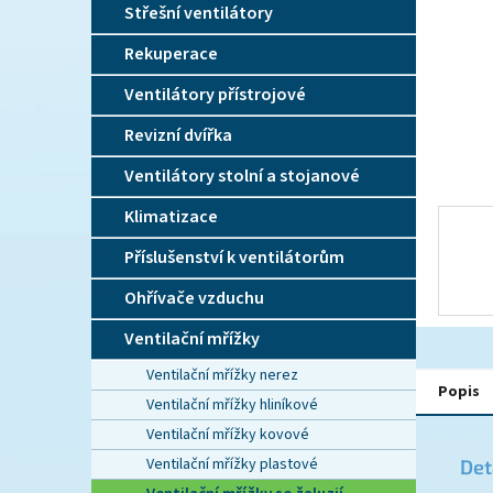
n
Střešní ventilátory
e
l
Rekuperace
Ventilátory přístrojové
Revizní dvířka
Ventilátory stolní a stojanové
Klimatizace
Příslušenství k ventilátorům
Ohřívače vzduchu
Ventilační mřížky
Ventilační mřížky nerez
Popis
Ventilační mřížky hliníkové
Ventilační mřížky kovové
Ventilační mřížky plastové
Det