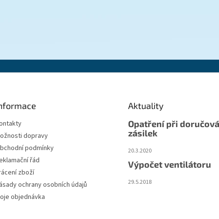
nformace
Aktuality
Opatření při doručová
ontakty
zásilek
ožnosti dopravy
bchodní podmínky
20.3.2020
eklamační řád
Výpočet ventilátoru
rácení zboží
29.5.2018
ásady ochrany osobních údajů
oje objednávka