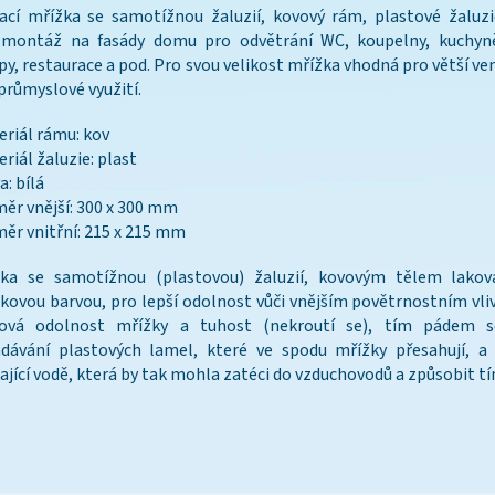
ací mřížka se samotížnou žaluzií, kovový rám, plastové žaluz
 montáž na fasády domu pro odvětrání WC, koupelny, kuchyně
py, restaurace a pod. Pro svou velikost mřížka vhodná pro větší ve
průmyslové využití.
riál rámu: kov
riál žaluzie: plast
a: bílá
ěr vnější: 300 x 300 mm
ěr vnitřní: 215 x 215 mm
žka se samotížnou (plastovou) žaluzií, kovovým tělem lakov
kovou barvou, pro lepší odolnost vůči vnějším povětrnostním vli
ková odolnost mřížky a tuhost (nekroutí se), tím pádem 
dávání plastových lamel, které ve spodu mřížky přesahují, a
ající vodě, která by tak mohla zatéci do vzduchovodů a způsobit t