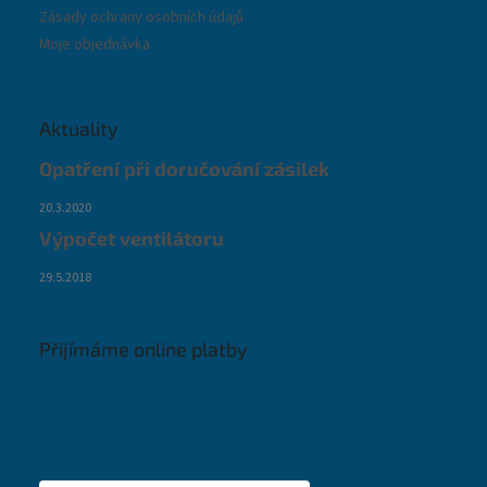
Zásady ochrany osobních údajů
Moje objednávka
Aktuality
Opatření při doručování zásilek
20.3.2020
Výpočet ventilátoru
29.5.2018
Přijímáme online platby