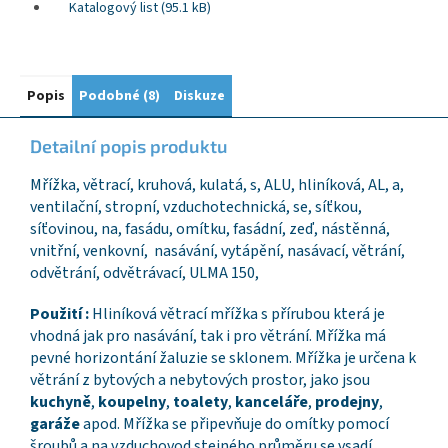
Katalogový list (95.1 kB)
Popis
Podobné (8)
Diskuze
Detailní popis produktu
Mřížka, větrací, kruhová, kulatá, s, ALU, hliníková, AL, a,
ventilační, stropní, vzduchotechnická, se, síťkou,
síťovinou, na, fasádu, omítku, fasádní, zeď, nástěnná,
vnitřní, venkovní, nasávání, vytápění, nasávací, větrání,
odvětrání, odvětrávací, ULMA 150,
Použití :
Hliníková větrací mřížka s přírubou která je
vhodná jak pro nasávání, tak i pro větrání. Mřížka má
pevné horizontání žaluzie se sklonem. Mřížka je určena k
větrání z bytových a nebytových prostor, jako jsou
kuchyně
,
koupelny
,
toalety
,
kanceláře
,
prodejny
,
garáže
apod. Mřížka se připevňuje do omítky pomocí
šroubů a na vzduchovod stejného průměru se vsadí.