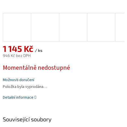
1 145 Kč
/ ks
946 Kč bez DPH
Měrná
Momentálně nedostupné
cena:
Možnosti doručení
Položka byla vyprodána…
Detailní informace
Související soubory