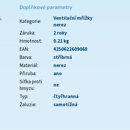
Doplňkové parametry
Ventilační mřížky
,
Kategorie
:
nerez
Záruka
:
2 roky
Hmotnost
:
0.21 kg
EAN
:
4250622609068
Barva
:
stříbrná
Materiál
:
nerez
Přiruba
:
ano
Síťka proti
ne
hmyzu
:
Typ
:
čtyřhranná
Žaluzie
:
samotížná