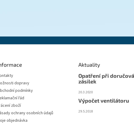
nformace
Aktuality
Opatření při doručová
ontakty
zásilek
ožnosti dopravy
bchodní podmínky
20.3.2020
eklamační řád
Výpočet ventilátoru
rácení zboží
29.5.2018
ásady ochrany osobních údajů
oje objednávka