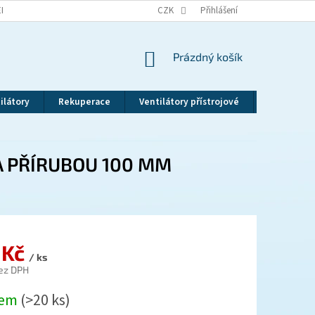
EKLAMAČNÍ ŘÁD
VRÁCENÍ ZBOŽÍ
CZK
ZÁSADY OCHRANY OSOBNÍCH ÚDAJ
Přihlášení
NÁKUPNÍ
Prázdný košík
KOŠÍK
ilátory
Rekuperace
Ventilátory přístrojové
Revizní dv
 A PŘÍRUBOU 100 MM
 Kč
/ ks
ez DPH
dem
(>20 ks)