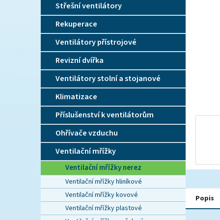
n
Střešní ventilátory
e
l
Rekuperace
Ventilátory přístrojové
Revizní dvířka
Ventilátory stolní a stojanové
Klimatizace
Příslušenství k ventilátorům
Ohřívače vzduchu
Ventilační mřížky
Ventilační mřížky nerez
Ventilační mřížky hliníkové
Ventilační mřížky kovové
Popis
Ventilační mřížky plastové