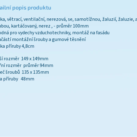
ailní popis produktu
ka, větrací, ventilační, nerezová, se, samotížnou, žaluzií, žaluzie, a
ubou, kartáčovaný, nerez , - průměr 100mm
odná pro vydechy vzduchotechniky, montáž na fasádu
učástí montážní šrouby a gumové těsnění
lka příruby 4,8cm
jší rozměr 149 x 149mm
třní rozměr průměr 94mm
teč šroubů 135 x 135mm
ka příruby 48mm