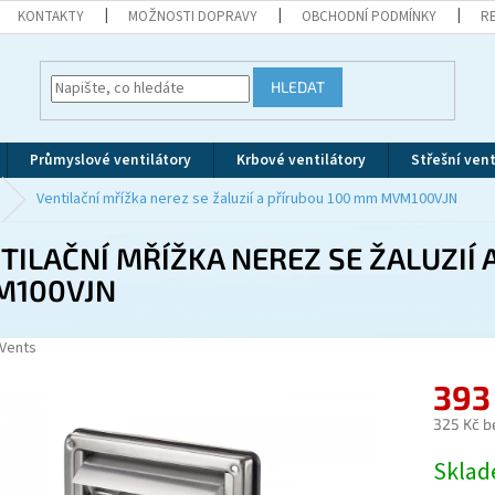
KONTAKTY
MOŽNOSTI DOPRAVY
OBCHODNÍ PODMÍNKY
R
HLEDAT
Průmyslové ventilátory
Krbové ventilátory
Střešní vent
Ventilační mřížka nerez se žaluzií a přírubou 100 mm MVM100VJN
TILAČNÍ MŘÍŽKA NEREZ SE ŽALUZIÍ
M100VJN
Vents
393
325 Kč b
Měrná
Skla
cena: