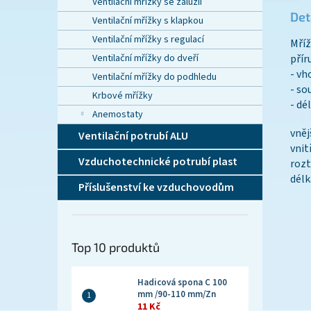
Ventilační mřížky se žaluzií
Det
Ventilační mřížky s klapkou
Ventilační mřížky s regulací
Mříž
Ventilační mřížky do dveří
přír
- vh
Ventilační mřížky do podhledu
- so
Krbové mřížky
- dé
Anemostaty
vně
Ventilační potrubí ALU
vni
Vzduchotechnické potrubí plast
roz
dél
Příslušenství ke vzduchovodům
Top 10 produktů
Hadicová spona C 100
mm /90-110 mm/Zn
11 Kč