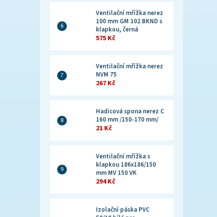
Ventilační mřížka nerez
100 mm GM 102 BKND s
klapkou, černá
575 Kč
Ventilační mřížka nerez
NVM 75
267 Kč
Hadicová spona nerez C
160 mm /150-170 mm/
21 Kč
Ventilační mřížka s
klapkou 186x186/150
mm MV 150 VK
294 Kč
Izolační páska PVC