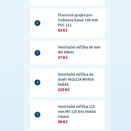
Plastová spojka pro
trubkový kanál 100 mm
PVC 111
52 Kč
Ventilační mřížka 80 mm
MV 80bVs
37 Kč
Ventilační mřížka do
dveří 462x124 MV450-
hnědá
115 Kč
Ventilační mřížka 125
mm MV 125 bVs hnědá
tmavá
58 Kč