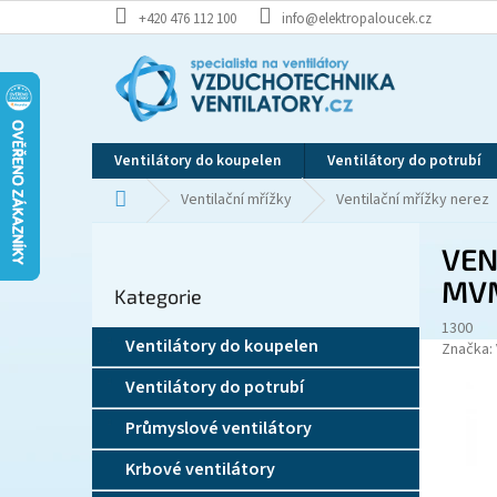
Přejít
+420 476 112 100
info@elektropaloucek.cz
na
obsah
Ventilátory do koupelen
Ventilátory do potrubí
Domů
Ventilační mřížky
Ventilační mřížky nerez
P
VEN
o
Přeskočit
s
MV
Kategorie
kategorie
t
1300
r
Ventilátory do koupelen
Značka:
a
n
Ventilátory do potrubí
n
í
Průmyslové ventilátory
p
Krbové ventilátory
a