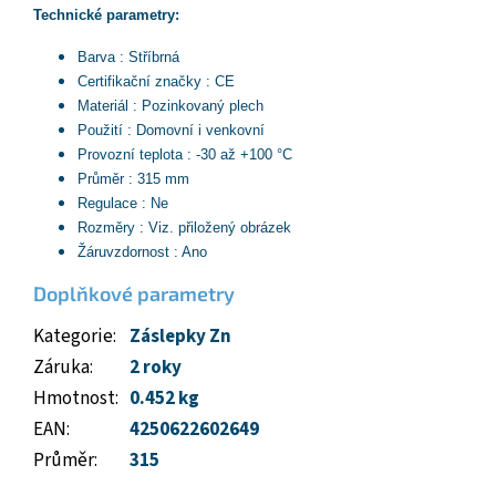
Technické parametry:
Barva : Stříbrná
Certifikační značky : CE
Materiál : Pozinkovaný plech
Použití : Domovní i venkovní
Provozní teplota : -30 až +100 °C
Průměr : 315 mm
Regulace : Ne
Rozměry : Viz. přiložený obrázek
Žáruvzdornost : Ano
Doplňkové parametry
Kategorie
:
Záslepky Zn
Záruka
:
2 roky
Hmotnost
:
0.452 kg
EAN
:
4250622602649
Průměr
:
315