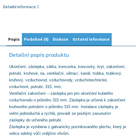
Detailní informace
Popis
Podobné (8)
Diskuze
Ostatní informace
Detailní popis produktu
Ukončení, záslepka, zátka, koncovka, koncovky, kryt, zakončení,
potrubí, kruhové, na, ventilační, větrací, kanál, trubka, trubkový,
kruhový, vzduchovod, vzduchovody, vzduchotechnické,
vzduchové, potrubí, 315, mm,
Ventilační zakončení – záslepka pro pro ukončení kulatého
vzduchovodu o průměru 315 mm.
Záslepka je určená k zakončení
kruhového potrubím o průměru 315 mm. Instalace záslepky je
velmi jednoduchá a rychlá, provádí se pouhým zasunutím
záslepky do určeného potrubí.
Záslepka je vyrobena z galvanicky pozinkovaného plechu, který je
velice odolný vůči vnějším vlivům.