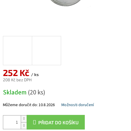
252 Kč
/ ks
208 Kč bez DPH
Měrná
Skladem
(20 ks)
cena:
Můžeme doručit do:
10.8.2026
Možnosti doručení
PŘIDAT DO KOŠÍKU