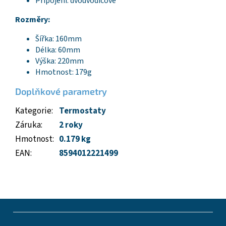
Připojení: dvouvodičové
Rozměry:
Šířka: 160mm
Délka: 60mm
Výška: 220mm
Hmotnost: 179g
Doplňkové parametry
Kategorie
:
Termostaty
Záruka
:
2 roky
Hmotnost
:
0.179 kg
EAN
:
8594012221499
Z
á