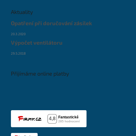
Aktuality
Opatření při doručování zásilek
20.3.2020
Výpočet ventilátoru
29.5.2018
Přijímáme online platby