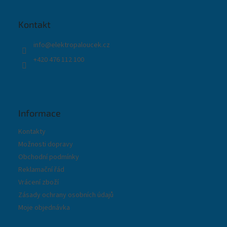
p
a
t
Kontakt
í
info
@
elektropaloucek.cz
+420 476 112 100
Informace
Kontakty
Možnosti dopravy
Obchodní podmínky
Reklamační řád
Vrácení zboží
Zásady ochrany osobních údajů
Moje objednávka