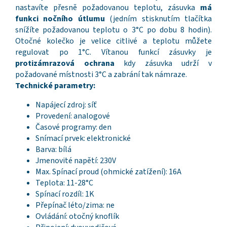
nastavíte přesně požadovanou teplotu, zásuvka
má
funkci nočního útlumu
(jedním stisknutím tlačítka
snížíte požadovanou teplotu o 3°C po dobu 8 hodin).
Otočné kolečko je velice citlivé a teplotu můžete
regulovat po 1°C. Vítanou funkcí zásuvky je
protizámrazová ochrana
kdy zásuvka udrží v
požadované místnosti 3°C a zabrání tak námraze.
Technické parametry:
Napájecí zdroj: síť
Provedení: analogové
Časové programy: den
Snímací prvek: elektronické
Barva: bílá
Jmenovité napětí: 230V
Max. Spínací proud (ohmické zatížení): 16A
Teplota: 11-28°C
Spínací rozdíl: 1K
Přepínač léto/zima: ne
Ovládání: otočný knoflík