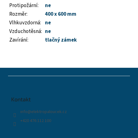
Protipožární
:
ne
Rozměr
:
400 x 600 mm
Vlhkuvzdorná
:
ne
Vzduchotěsná
:
ne
Zavírání
:
tlačný zámek
Z
á
p
a
t
Kontakt
í
info
@
elektropaloucek.cz
+420 476 112 100