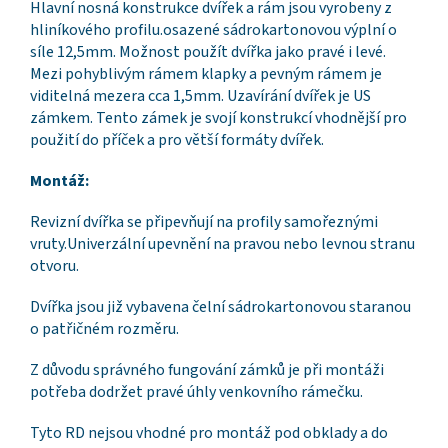
Hlavní nosná konstrukce dvířek a rám jsou vyrobeny z
hliníkového profilu.osazené sádrokartonovou výplní o
síle 12,5mm. Možnost použít dvířka jako pravé i levé.
Mezi pohyblivým rámem klapky a pevným rámem je
viditelná mezera cca 1,5mm. Uzavírání dvířek je US
zámkem. Tento zámek je svojí konstrukcí vhodnější pro
použití do příček a pro větší formáty dvířek.
Montáž:
Revizní dvířka se připevňují na profily samořeznými
vruty.Univerzální upevnění na pravou nebo levnou stranu
otvoru.
Dvířka jsou již vybavena čelní sádrokartonovou staranou
o patřičném rozměru.
Z důvodu správného fungování zámků je při montáži
potřeba dodržet pravé úhly venkovního rámečku.
Tyto RD nejsou vhodné pro montáž pod obklady a do