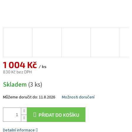
1 004 Kč
/ ks
830 Kč bez DPH
Měrná
Skladem
(3 ks)
cena:
Můžeme doručit do:
11.8.2026
Možnosti doručení
PŘIDAT DO KOŠÍKU
Detailní informace