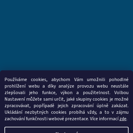
Používáme cookies, abychom Vám umožnili pohodlné
prohlížení webu a díky analýze provozu webu neustále
zlepšovali jeho funkce, výkon a použitelnost. Volbou
www.vzduchotechnika-ventilatory.cz
www.palmat.cz
Nastavení můžete sami určit, jaké skupiny cookies je možné
zpracovávat, popřípadě jejich zpracování úplně zakázat.
Ukládání nezbytných cookies probíhá vždy, a to v zájmu
zachování funkčnosti webové prezentace. Více informací
zde
.
Vytvořil Shoptet