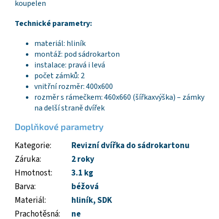
koupelen
Technické parametry:
materiál: hliník
montáž: pod sádrokarton
instalace: pravá i levá
počet zámků: 2
vnitřní rozměr: 400x600
rozměr s rámečkem: 460x660 (šířkaxvýška) – zámky
na delší straně dvířek
Doplňkové parametry
Kategorie
:
Revizní dvířka do sádrokartonu
Záruka
:
2 roky
Hmotnost
:
3.1 kg
Barva
:
béžová
Materiál
:
hliník
,
SDK
Prachotěsná
:
ne