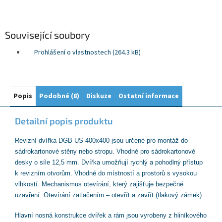
Související soubory
Prohlášení o vlastnostech (264.3 kB)
Popis
Podobné (8)
Diskuze
Ostatní informace
Detailní popis produktu
Revizní dvířka DGB US 400x400 jsou určené pro montáž do
sádrokartonové stěny nebo stropu. Vhodné pro sádrokartonové
desky o síle 12,5 mm. Dvířka umožňují rychlý a pohodlný přístup
k revizním otvorům. Vhodné do místností a prostorů s vysokou
vlhkostí. Mechanismus otevírání, který zajišťuje bezpečné
uzavření. Otevírání zatlačením – otevřít a zavřít (tlakový zámek).
Hlavní nosná konstrukce dvířek a rám jsou vyrobeny z hliníkového