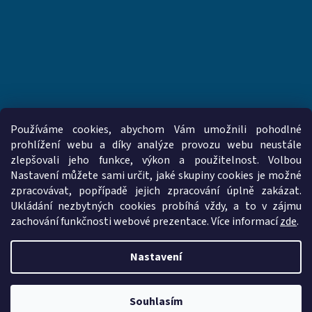
Používáme cookies, abychom Vám umožnili pohodlné
prohlížení webu a díky analýze provozu webu neustále
zlepšovali jeho funkce, výkon a použitelnost. Volbou
www.vzduchotechnika-ventilatory.cz
www.palmat.cz
Nastavení můžete sami určit, jaké skupiny cookies je možné
zpracovávat, popřípadě jejich zpracování úplně zakázat.
Ukládání nezbytných cookies probíhá vždy, a to v zájmu
zachování funkčnosti webové prezentace. Více informací
zde
.
Vytvořil Shoptet
Nastavení
Copyright 2026
vzduchotechnika-ventilatory.cz
. Všechna práva
vyhrazena.
Upravit nastavení cookies
Souhlasím