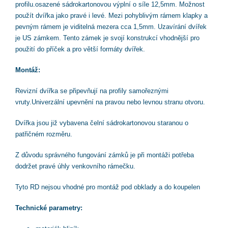
profilu.osazené sádrokartonovou výplní o síle 12,5mm. Možnost
použít dvířka jako pravé i levé. Mezi pohyblivým rámem klapky a
pevným rámem je viditelná mezera cca 1,5mm. Uzavírání dvířek
je US zámkem. Tento zámek je svojí konstrukcí vhodnější pro
použití do příček a pro větší formáty dvířek.
Montáž:
Revizní dvířka se připevňují na profily samořeznými
vruty.Univerzální upevnění na pravou nebo levnou stranu otvoru.
Dvířka jsou již vybavena čelní sádrokartonovou staranou o
patřičném rozměru.
Z důvodu správného fungování zámků je při montáži potřeba
dodržet pravé úhly venkovního rámečku.
Tyto RD nejsou vhodné pro montáž pod obklady a do koupelen
Technické parametry: