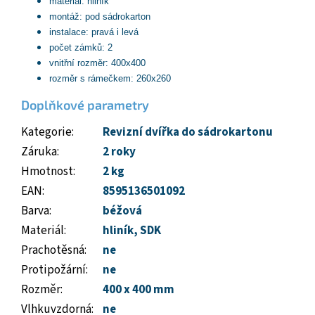
materiál: hliník
montáž: pod sádrokarton
instalace: pravá i levá
počet zámků: 2
vnitřní rozměr: 400x400
rozměr s rámečkem: 260x260
Doplňkové parametry
Kategorie
:
Revizní dvířka do sádrokartonu
Záruka
:
2 roky
Hmotnost
:
2 kg
EAN
:
8595136501092
Barva
:
béžová
Materiál
:
hliník
,
SDK
Prachotěsná
:
ne
Protipožární
:
ne
Rozměr
:
400 x 400 mm
Vlhkuvzdorná
:
ne