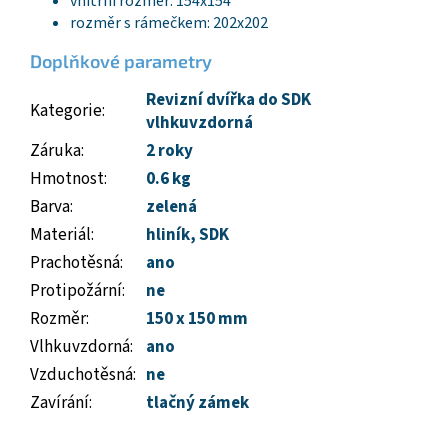
vnitřní rozměr: 154x154
rozměr s rámečkem: 202x202
Doplňkové parametry
Revizní dvířka do SDK
Kategorie
:
vlhkuvzdorná
Záruka
:
2 roky
Hmotnost
:
0.6 kg
Barva
:
zelená
Materiál
:
hliník
,
SDK
Prachotěsná
:
ano
Protipožární
:
ne
Rozměr
:
150 x 150 mm
Vlhkuvzdorná
:
ano
Vzduchotěsná
:
ne
Zavírání
:
tlačný zámek