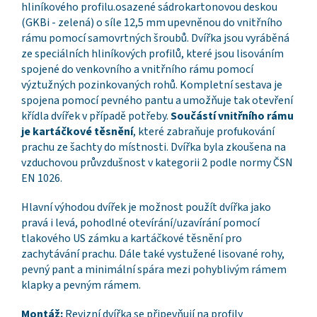
hliníkového profilu.osazené sádrokartonovou deskou
(GKBi - zelená) o síle 12,5 mm upevněnou do vnitřního
rámu pomocí samovrtných šroubů. Dvířka jsou vyráběná
ze speciálních hliníkových profilů, které jsou lisováním
spojené do venkovního a vnitřního rámu pomocí
výztužných pozinkovaných rohů. Kompletní sestava je
spojena pomocí pevného pantu a umožňuje tak otevření
křídla dvířek v případě potřeby.
Součástí vnitřního rámu
je kartáčkové těsnění
, které zabraňuje profukování
prachu ze šachty do místnosti. Dvířka byla zkoušena na
vzduchovou průvzdušnost v kategorii 2 podle normy ČSN
EN 1026.
Hlavní výhodou dvířek je možnost použít dvířka jako
pravá i levá, pohodlné otevírání/uzavírání pomocí
tlakového US zámku a kartáčkové těsnění pro
zachytávání prachu. Dále také vystužené lisované rohy,
pevný pant a minimální spára mezi pohyblivým rámem
klapky a pevným rámem.
Montáž:
Revizní dvířka se připevňují na profily