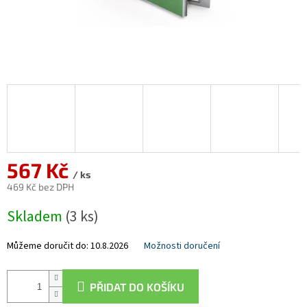
567 Kč
/ ks
469 Kč bez DPH
Měrná
Skladem
(3 ks)
cena:
Můžeme doručit do:
10.8.2026
Možnosti doručení
PŘIDAT DO KOŠÍKU