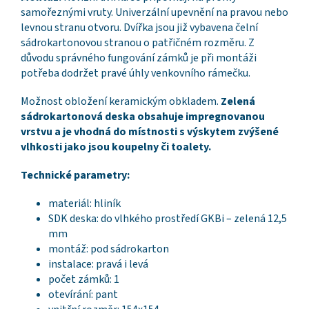
samořeznými vruty. Univerzální upevnění na pravou nebo
levnou stranu otvoru. Dvířka jsou již vybavena čelní
sádrokartonovou stranou o patřičném rozměru. Z
důvodu správného fungování zámků je při montáži
potřeba dodržet pravé úhly venkovního rámečku.
Možnost obložení keramickým obkladem.
Zelená
sádrokartonová deska obsahuje impregnovanou
vrstvu a je vhodná do místnosti s výskytem zvýšené
vlhkosti jako jsou koupelny či toalety.
Technické parametry:
materiál: hliník
SDK deska: do vlhkého prostředí GKBi – zelená 12,5
mm
montáž: pod sádrokarton
instalace: pravá i levá
počet zámků: 1
otevírání: pant