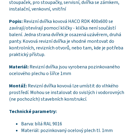
stoupaček, pro stoupačky, servisní, dvířka se zámkem,
instalační, venkovní, vnitřní
Popis:
Revizní dvířka kovová HACO RDK 400x600 se
zavírají/otevírají pomocí kličky - klička není součástí
balení. Jedna strana dvířek je osazená uzávěrem, druhá
panty. Kovová revizní dvířka je vhodné montovat do
kontrolních, revizních otvorů, nebo tam, kde je potřeba
praktický přístup.
Materiál:
Revizní dvířka jsou vyrobena pozinkovaného
ocelového plechu o šířce 1mm
Montáž:
Revizní dvířka kovová lze umístit do vlhkého
prostředí. Mohou se instalovat do svislých i vodorovných
(ne pochozích) stavebních konstrukcí.
Technické parametry:
Barva: bílá RAL 9016
Materiál: pozinkovaný ocelový plech tl. 1mm