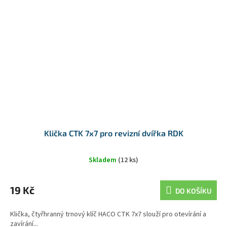
Klička CTK 7x7 pro revizní dvířka RDK
Skladem
(12 ks)
19 Kč
DO KOŠÍKU
Klička, čtyřhranný trnový klíč HACO CTK 7x7 slouží pro otevírání a
zavírání...