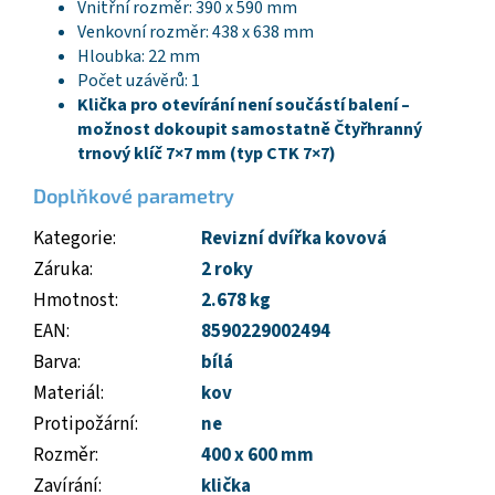
Vnitřní rozměr: 390 x 590 mm
Venkovní rozměr: 438 x 638 mm
Hloubka: 22 mm
Počet uzávěrů: 1
Klička pro otevírání není součástí balení –
možnost dokoupit samostatně Čtyřhranný
trnový klíč 7×7 mm (typ CTK 7×7)
Doplňkové parametry
Kategorie
:
Revizní dvířka kovová
Záruka
:
2 roky
Hmotnost
:
2.678 kg
EAN
:
8590229002494
Barva
:
bílá
Materiál
:
kov
Protipožární
:
ne
Rozměr
:
400 x 600 mm
Zavírání
:
klička