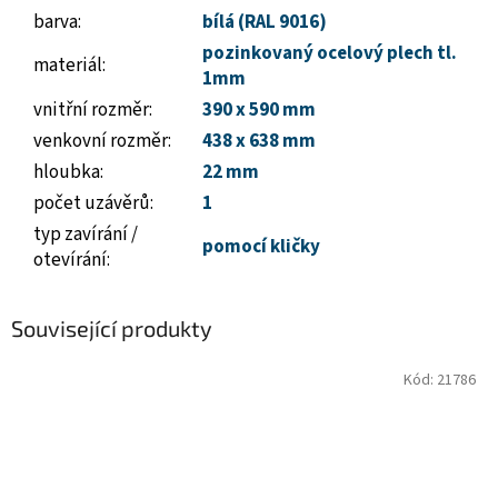
barva
:
bílá (RAL 9016)
pozinkovaný ocelový plech tl.
materiál
:
1mm
vnitřní rozměr
:
390 x 590 mm
venkovní rozměr
:
438 x 638 mm
hloubka
:
22 mm
počet uzávěrů
:
1
typ zavírání /
pomocí kličky
otevírání
:
Související produkty
Kód:
21786