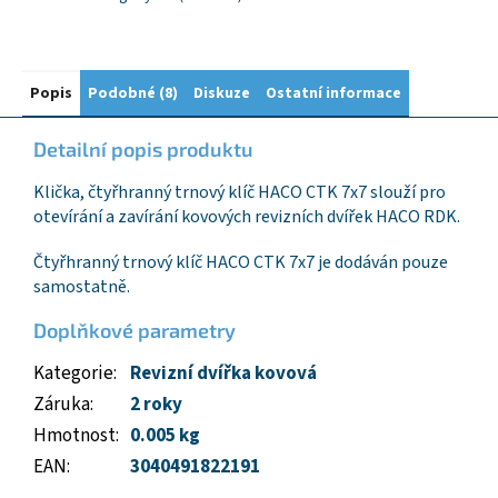
Popis
Podobné (8)
Diskuze
Ostatní informace
Detailní popis produktu
Klička, čtyřhranný trnový klíč HACO CTK 7x7 slouží pro
otevírání a zavírání kovových revizních dvířek HACO RDK.
Čtyřhranný trnový klíč HACO CTK 7x7 je dodáván pouze
samostatně.
Doplňkové parametry
Kategorie
:
Revizní dvířka kovová
Záruka
:
2 roky
Hmotnost
:
0.005 kg
EAN
:
3040491822191