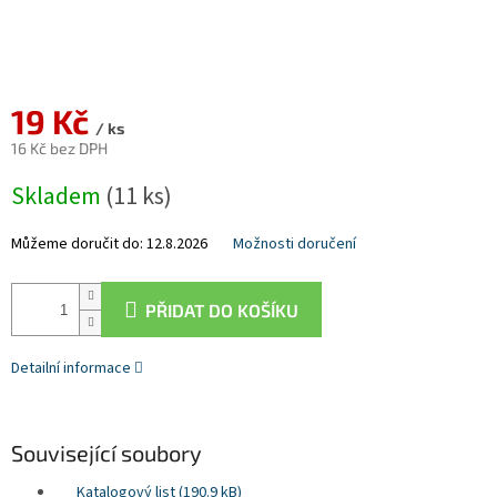
19 Kč
/ ks
16 Kč bez DPH
Měrná
Skladem
(11 ks)
cena:
Můžeme doručit do:
12.8.2026
Možnosti doručení
PŘIDAT DO KOŠÍKU
Detailní informace
Související soubory
Katalogový list (190.9 kB)