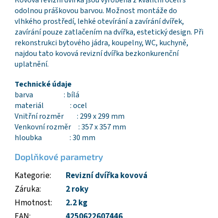
Kovová revizní dvířka jsou vyrobena z kvalitní oceli s
odolnou práškovou barvou. Možnost montáže do
vlhkého prostředí, lehké otevírání a zavírání dvířek,
zavírání pouze zatlačením na dvířka, estetický design. Při
rekonstrukci bytového jádra, koupelny, WC, kuchyně,
najdou tato kovová revizní dvířka bezkonkurenční
uplatnění.
Technické údaje
barva : bílá
materiál : ocel
Vnitřní rozměr : 299 x 299 mm
Venkovní rozměr : 357 x 357 mm
hloubka : 30 mm
Doplňkové parametry
Kategorie
:
Revizní dvířka kovová
Záruka
:
2 roky
Hmotnost
:
2.2 kg
EAN
:
4250622607446