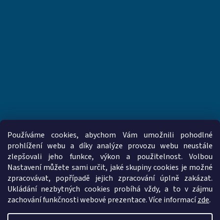
Používáme cookies, abychom Vám umožnili pohodlné
prohlížení webu a díky analýze provozu webu neustále
zlepšovali jeho funkce, výkon a použitelnost. Volbou
www.vzduchotechnika-ventilatory.cz
www.palmat.cz
Nastavení můžete sami určit, jaké skupiny cookies je možné
zpracovávat, popřípadě jejich zpracování úplně zakázat.
Ukládání nezbytných cookies probíhá vždy, a to v zájmu
zachování funkčnosti webové prezentace. Více informací
zde
.
Vytvořil Shoptet