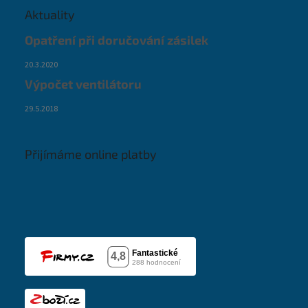
Aktuality
Opatření při doručování zásilek
20.3.2020
Výpočet ventilátoru
29.5.2018
Přijímáme online platby