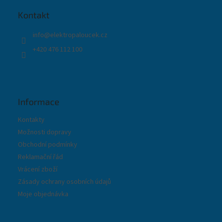
a
t
Kontakt
í
info
@
elektropaloucek.cz
+420 476 112 100
Informace
Kontakty
Možnosti dopravy
Obchodní podmínky
Reklamační řád
Vrácení zboží
Zásady ochrany osobních údajů
Moje objednávka