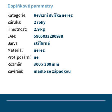
Doplňkové parametry
Kategorie
:
Revizní dvířka nerez
Záruka
:
2 roky
Hmotnost
:
2.9 kg
EAN
:
5905033290938
Barva
:
stříbrná
Materiál
:
nerez
Protipožární
:
ne
Rozměr
:
300 x 300 mm
Zavírání
:
madlo se západkou
Z
á
p