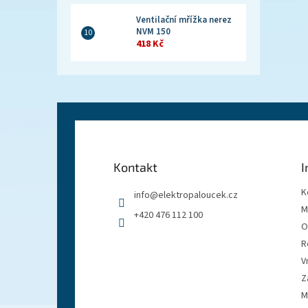
Ventilační mřížka nerez
NVM 150
418 Kč
Z
á
p
a
Kontakt
I
t
í
K
info
@
elektropaloucek.cz
M
+420 476 112 100
O
R
V
Z
M