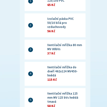
125/150 PVC
65 Kč
Izolační páska PVC
50/10 bílá pro
vzduchovody
56 Kč
Ventilační mřížka 80 mm
MV 80bVs
37 Kč
Ventilační mřížka do
dveří 462x124 MV450-
hnědá
115 Kč
Ventilační mřížka 125
mm MV 125 bVs hnědá
tmavá
58 Kč