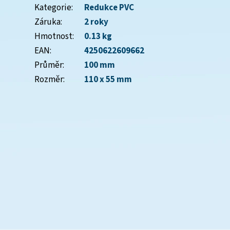
Kategorie
:
Redukce PVC
Záruka
:
2 roky
Hmotnost
:
0.13 kg
EAN
:
4250622609662
Průměr
:
100 mm
Rozměr
:
110 x 55 mm