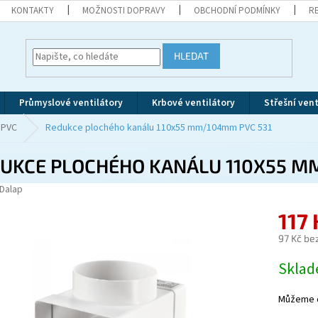
KONTAKTY
MOŽNOSTI DOPRAVY
OBCHODNÍ PODMÍNKY
R
HLEDAT
Průmyslové ventilátory
Krbové ventilátory
Střešní vent
 PVC
Redukce plochého kanálu 110x55 mm/104mm PVC 531
UKCE PLOCHÉHO KANÁLU 110X55 M
Dalap
117
97 Kč be
Měrná
Skla
cena:
Můžeme d