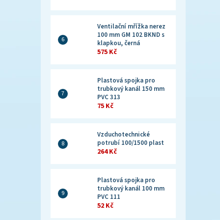
Ventilační mřížka nerez
100 mm GM 102 BKND s
klapkou, černá
575 Kč
Plastová spojka pro
trubkový kanál 150 mm
PVC 313
75 Kč
Vzduchotechnické
potrubí 100/1500 plast
264 Kč
Plastová spojka pro
trubkový kanál 100 mm
PVC 111
52 Kč