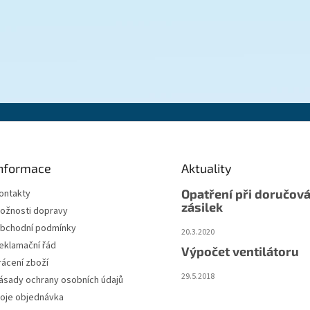
nformace
Aktuality
Opatření při doručová
ontakty
zásilek
ožnosti dopravy
bchodní podmínky
20.3.2020
eklamační řád
Výpočet ventilátoru
rácení zboží
29.5.2018
ásady ochrany osobních údajů
oje objednávka