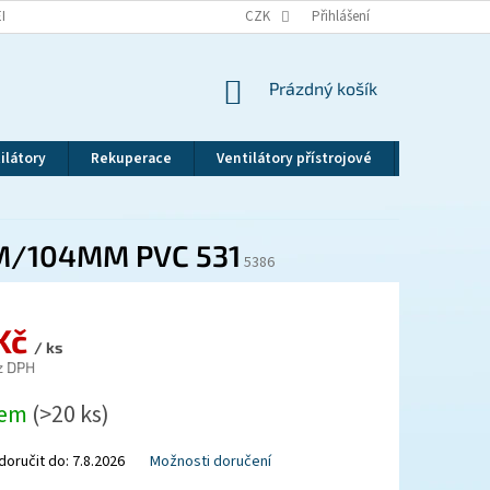
EKLAMAČNÍ ŘÁD
VRÁCENÍ ZBOŽÍ
CZK
ZÁSADY OCHRANY OSOBNÍCH ÚDAJ
Přihlášení
NÁKUPNÍ
Prázdný košík
KOŠÍK
ilátory
Rekuperace
Ventilátory přístrojové
Revizní dv
M/104MM PVC 531
5386
 Kč
/ ks
z DPH
dem
(>20 ks)
oručit do:
7.8.2026
Možnosti doručení