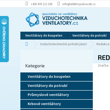
Přejít
+420 476 112 100
info@elektropaloucek.cz
na
obsah
Ventilátory do koupelen
Ventilátory do potrubí
Domů
Vzduchotechnické potrubí plast
Redukce
P
RED
o
Přeskočit
s
Kategorie
kategorie
Značka:
t
r
Ventilátory do koupelen
a
n
Ventilátory do potrubí
n
í
Průmyslové ventilátory
p
Krbové ventilátory
a