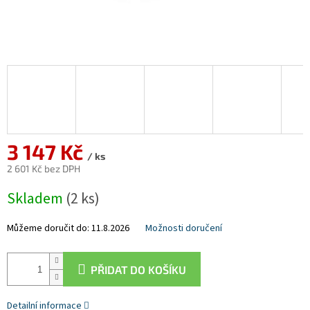
3 147 Kč
/ ks
2 601 Kč bez DPH
Měrná
Skladem
(2 ks)
cena:
Můžeme doručit do:
11.8.2026
Možnosti doručení
PŘIDAT DO KOŠÍKU
Detailní informace