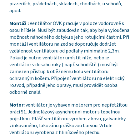
pizzeriích, prádelnách, skladech, chodbách, u schodů,
apod.
Montáž :
Ventilátor OVK pracuje v poloze vodorovně s
osou hřídele. Musí být zabudován tak, aby byla vyloučena
možnost náhodného dotyku s jeho rotujícími částmi. Při
montáži ventilátoru na zeď se doporučuje dodržet
vzdálenost ventilátoru od podlahy minimálně 2,3m.
Pokud je nutno ventilátor umístit níže, nebo je
ventilátor v dosahu ruky ( např. schodiště ) musí být
zamezen přístup k oběžnému kolu ventilátoru
ochranným košem. Připojení ventilátoru na elektrický
rozvod, případně jeho opravy, musí provádět osoba
odborně znalá.
Motor:
ventilátor je vybaven motorem pro nepřetžitou
práci S1. Jednofázový asynchronní motor s tepelnou
pojistkou. Plášť ventilátoru vyroben z kovu, galvanicky
zinkovaného; lakováno práškovou barvou. Vrtule
ventilátoru vyrobena z hliníkového plechu.