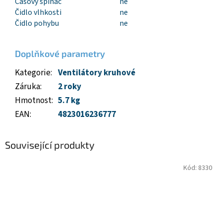
Časový spínač
ne
Čidlo vlhkosti
ne
Čidlo pohybu
ne
Doplňkové parametry
Kategorie
:
Ventilátory kruhové
Záruka
:
2 roky
Hmotnost
:
5.7 kg
EAN
:
4823016236777
Související produkty
Kód:
8330