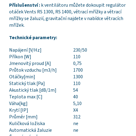
Příslušenství :
k ventilátoru můžete dokoupit regulátor
otáček Vents RS 1300, RS 1400, větrací mřížky a větrací
mřížky se žaluzií, gravitační najdete v nabídce větracích
mřížek.
Technické parametry:
Napájení [V/Hz]
230/50
Příkon [W]
110
Jmenovitý proud [A]
0,75
Průtok vzduchu [m3/h]
1700
Otáčky[min]
1300
Statický tlak [Pa]
110
Akustický tlak [dB/1m]
54
Teplota max [C]
40
Váha[kg]
5,10
Krytí [IP]
X4
Průměr [mm]
312
Kuličková ložiska
ne
Automatická žaluzie
ne