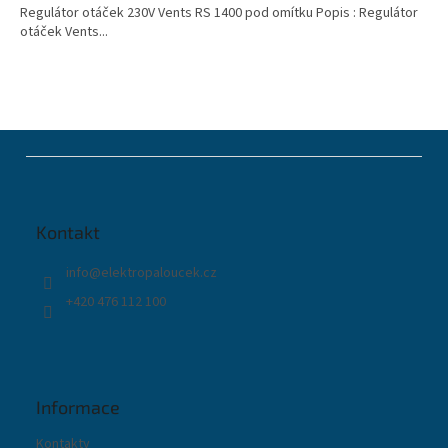
Regulátor otáček 230V Vents RS 1400 pod omítku Popis : Regulátor
otáček Vents...
Z
á
p
a
t
Kontakt
í
info
@
elektropaloucek.cz
+420 476 112 100
Informace
Kontakty