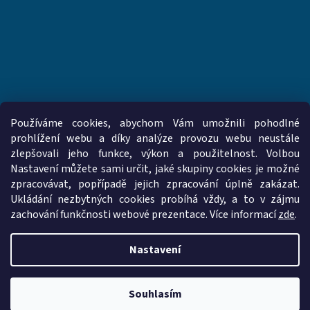
Používáme cookies, abychom Vám umožnili pohodlné
prohlížení webu a díky analýze provozu webu neustále
zlepšovali jeho funkce, výkon a použitelnost. Volbou
www.vzduchotechnika-ventilatory.cz
www.palmat.cz
Nastavení můžete sami určit, jaké skupiny cookies je možné
zpracovávat, popřípadě jejich zpracování úplně zakázat.
Ukládání nezbytných cookies probíhá vždy, a to v zájmu
zachování funkčnosti webové prezentace. Více informací
zde
.
Vytvořil Shoptet
Nastavení
Copyright 2026
vzduchotechnika-ventilatory.cz
. Všechna práva
vyhrazena.
Upravit nastavení cookies
Souhlasím