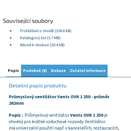
Související soubory
Prohlášení o shodě (236.8 kB)
Katalogový list (3.7 MB)
Návod k obsluze (20.4 kB)
Popis
Podobné (8)
Diskuze
Ostatní informace
Detailní popis produktu
Průmyslový ventilátor Vents OVK 1 250 - průměr
262mm
Popis :
Průmyslový ventilátor
Vents OVK 1 250
je
vhodný pro krátké vzduchové rozvody. Ventilátor
má univerzální použití např. v kancelářích, restauracích,