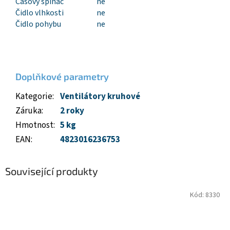
Časový spínač
ne
Čidlo vlhkosti
ne
Čidlo pohybu
ne
Doplňkové parametry
Kategorie
:
Ventilátory kruhové
Záruka
:
2 roky
Hmotnost
:
5 kg
EAN
:
4823016236753
Související produkty
Kód:
8330