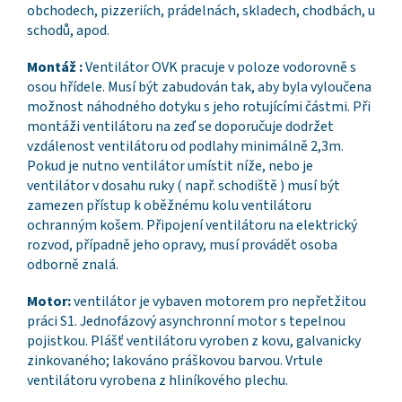
obchodech, pizzeriích, prádelnách, skladech, chodbách, u
schodů, apod.
Montáž :
Ventilátor OVK pracuje v poloze vodorovně s
osou hřídele. Musí být zabudován tak, aby byla vyloučena
možnost náhodného dotyku s jeho rotujícími částmi. Při
montáži ventilátoru na zeď se doporučuje dodržet
vzdálenost ventilátoru od podlahy minimálně 2,3m.
Pokud je nutno ventilátor umístit níže, nebo je
ventilátor v dosahu ruky ( např. schodiště ) musí být
zamezen přístup k oběžnému kolu ventilátoru
ochranným košem. Připojení ventilátoru na elektrický
rozvod, případně jeho opravy, musí provádět osoba
odborně znalá.
Motor:
ventilátor je vybaven motorem pro nepřetžitou
práci S1. Jednofázový asynchronní motor s tepelnou
pojistkou. Plášť ventilátoru vyroben z kovu, galvanicky
zinkovaného; lakováno práškovou barvou. Vrtule
ventilátoru vyrobena z hliníkového plechu.