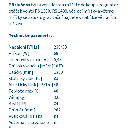
Příslušenství :
k ventilátoru můžete dokoupit regulátor
otáček Vents RS 1300, RS 1400, větrací mřížky a větrací
mřížky se žaluzií, gravitační najdete v nabídce větracích
mřížek.
Technické parametry:
Napájení [V/Hz]
230/50
Příkon [W]
68
Jmenovitý proud [A]
0,48
Průtok vzduchu [m3/h]
1070
Otáčky[min]
1300
Statický tlak [Pa]
83
Akustický tlak [dB/1m]
48
Teplota max [C]
40
Váha[kg]
3,00
Krytí [IP]
X4
Průměr [mm]
262
Kuličková ložiska
ne
Automatická žaluzie
ne