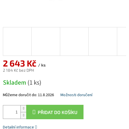
2 643 Kč
/ ks
2 184 Kč bez DPH
Měrná
Skladem
(1 ks)
cena:
Můžeme doručit do:
11.8.2026
Možnosti doručení
PŘIDAT DO KOŠÍKU
Detailní informace