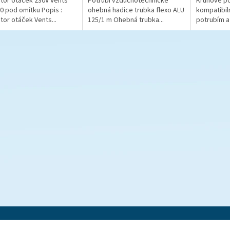
tor otáček 230V Vents
Potrubí vzduchotechnické
Kruhové po
0 pod omítku Popis :
ohebná hadice trubka flexo ALU
kompatibiln
tor otáček Vents...
125/1 m Ohebná trubka...
potrubím a 