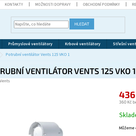
KONTAKTY
MOŽNOSTI DOPRAVY
OBCHODNÍ PODMÍNKY
R
HLEDAT
Průmyslové ventilátory
Krbové ventilátory
Střešní vent
Potrubní ventilátor Vents 125 VKO 1
RUBNÍ VENTILÁTOR VENTS 125 VKO 1
Vents
436
360 Kč b
Měrná
Skla
cena:
Můžeme d