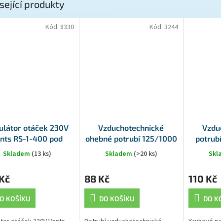
sející produkty
Kód:
8330
Kód:
3244
ulátor otáček 230V
Vzduchotechnické
Vzdu
nts RS-1-400 pod
ohebné potrubí 125/1000
potrub
omítku
ALU
Skladem
(13 ks)
Skladem
(>20 ks)
Sk
Kč
88 Kč
110 Kč
O KOŠÍKU
DO KOŠÍKU
DO K