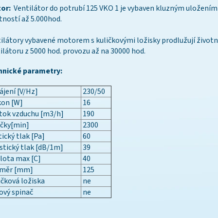
or:
Ventilátor do potrubí 125 VKO 1 je vybaven kluzným uložení
tností až 5.000hod.
ilátory vybavené motorem s kuličkovými ložisky prodlužují život
ilátoru z 5000 hod. provozu až na 30000 hod.
hnické parametry:
jení [V/Hz]
230/50
kon [W]
16
tok vzduchu [m3/h]
190
čky[min]
2300
ický tlak [Pa]
60
tický tlak [dB/1m]
39
lota max [C]
40
měr [mm]
125
čková ložiska
ne
ový spinač
ne