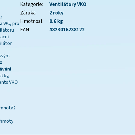
Kategorie
:
Ventilátory VKO
Záruka
:
2 roky
 z
Hmotnost
:
0.6 kg
na WC, pro
EAN
:
4823016238122
ilátoru
ační
ilátor
 svým
z
sávání
otby,
Vents VKO
demnotáž
z hmoty