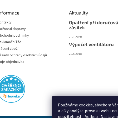
nformace
Aktuality
Opatření při doručová
ontakty
zásilek
ožnosti dopravy
bchodní podmínky
20.3.2020
eklamační řád
Výpočet ventilátoru
rácení zboží
29.5.2018
ásady ochrany osobních údajů
oje objednávka
Používáme cookies, abychom Vám
a díky analýze provozu webu neu
použitelnost. Volbou Nastaven