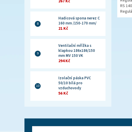
Regulá
267 Kč
RS 140
Regulá
Hadicová spona nerez C
160 mm /150-170 mm/
21 Kč
Ventilační mřížka s
klapkou 186x186/150
mm MV 150 VK
294 Kč
Izolační páska PVC
50/10 bílá pro
vzduchovody
56 Kč
Z
á