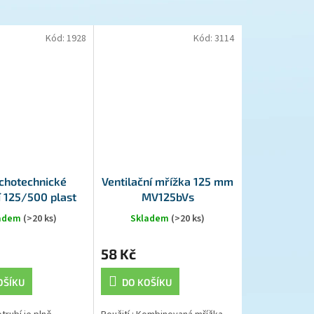
Kód:
1928
Kód:
3114
chotechnické
Ventilační mřížka 125 mm
í 125/500 plast
MV125bVs
ladem
(>20 ks)
Skladem
(>20 ks)
58 Kč
OŠÍKU
DO KOŠÍKU