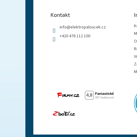
p
a
Kontakt
I
t
í
K
info
@
elektropaloucek.cz
M
+420 476 112 100
O
R
V
Z
M