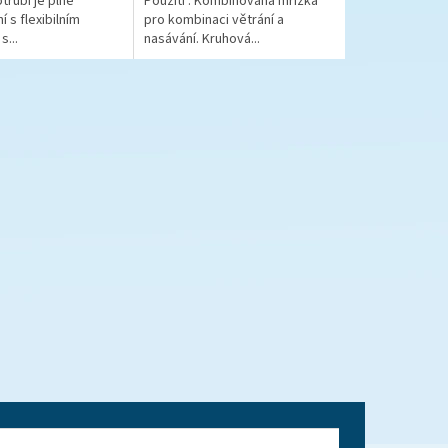
trubí je plně
Použití : Kombinovaná mřížka
í s flexibilním
pro kombinaci větrání a
s...
nasávání. Kruhová...