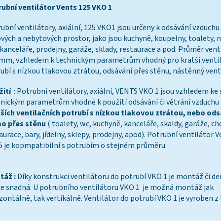
ubní ventilátor Vents 125 VKO 1
ubní ventilátory, axiální, 125 VKO1 jsou určeny k odsávání vzduchu
vých a nebytových prostor, jako jsou kuchyně, koupelny, toalety, 
kanceláře, prodejny, garáže, sklady, restaurace a pod. Průměr vent
mm, vzhledem k technickým parametrům vhodný pro kratší ventil
ubí s nízkou tlakovou ztrátou, odsávání přes stěnu, nástěnný vent
ití
: Potrubní ventilátory, axiální, VENTS VKO 1 jsou vzhledem ke
nickým parametrům vhodné k použití odsávání či větrání vzduchu
ších ventilačních potrubí s nízkou tlakovou ztrátou, nebo od
mo přes stěnu
( toalety, wc, kuchyně, kanceláře, skaldy, garáže, ch
aurace, bary, jídelny, sklepy, prodejny, apod). Potrubní ventilátor 
5 je kopmpatibilní s potrubím o stejném průměru.
táž :
Díky konstrukci ventilátoru do potrubí VKO 1 je montáž či 
ce snadná. U potrubního ventílátoru VKO 1 je možná montáž jak
zontálně, tak vertikálně. Ventilátor do potrubí VKO 1 je vyroben 