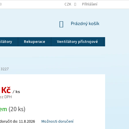
EKLAMAČNÍ ŘÁD
VRÁCENÍ ZBOŽÍ
CZK
ZÁSADY OCHRANY OSOBNÍCH ÚDAJ
Přihlášení
NÁKUPNÍ
Prázdný košík
KOŠÍK
ilátory
Rekuperace
Ventilátory přístrojové
Revizní dv
3227
 Kč
/ ks
ez DPH
dem
(20 ks)
oručit do:
11.8.2026
Možnosti doručení