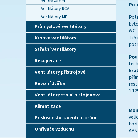
Ventilátory VPI
Potr
Ventilátory RCV
Ventilátory MF
Potr
byto
Průmyslové ventilátory
WC, 
125 
Krbové ventilátory
potr
Střešní ventilátory
Použ
Rekuperace
tech
krat
Ventilátory přístrojové
pří
Revizní dvířka
rest
1 12
Ventilátory stolní a stojanové
Klimatizace
Mon
veli
Příslušenství k ventilátorům
hori
Ohřívače vzduchu
ABS.