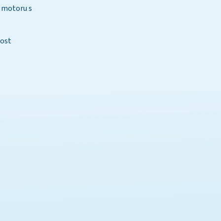
m motoru s
nost