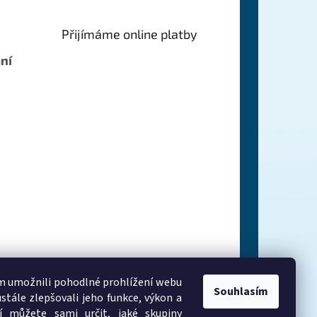
Přijímáme online platby
ní
 umožnili pohodlné prohlížení webu
Souhlasím
stále zlepšovali jeho funkce, výkon a
í můžete sami určit, jaké skupiny