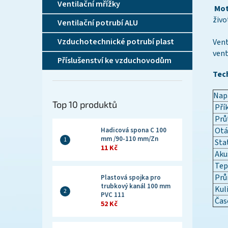
Ventilační mřížky
Mot
živo
Ventilační potrubí ALU
Vzduchotechnické potrubí plast
Vent
vent
Příslušenství ke vzduchovodům
Tec
Napá
Top 10 produktů
Pří
Prů
Otá
Hadicová spona C 100
mm /90-110 mm/Zn
Stat
11 Kč
Akus
Tep
Prů
Plastová spojka pro
trubkový kanál 100 mm
Kuli
PVC 111
Čas
52 Kč