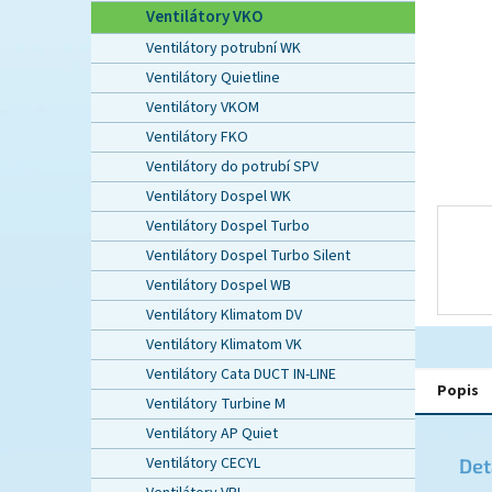
n
Ventilátory VKO
e
Ventilátory potrubní WK
l
Ventilátory Quietline
Ventilátory VKOM
Ventilátory FKO
Ventilátory do potrubí SPV
Ventilátory Dospel WK
Ventilátory Dospel Turbo
Ventilátory Dospel Turbo Silent
Ventilátory Dospel WB
Ventilátory Klimatom DV
Ventilátory Klimatom VK
Ventilátory Cata DUCT IN-LINE
Popis
Ventilátory Turbine M
Ventilátory AP Quiet
Ventilátory CECYL
Det