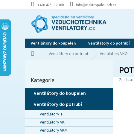
Přejít
+420 476 112 100
info@elektropaloucek.cz
na
obsah
Ventilátory do koupelen
Ventilátory do potrubí
Domů
Ventilátory do potrubí
Ventilátory VKO
P
POT
o
Přeskočit
s
Kategorie
kategorie
Značka:
t
r
Ventilátory do koupelen
a
n
Ventilátory do potrubí
n
Ventilátory TT
í
p
Ventilátory VK
a
Ventilátory VKM