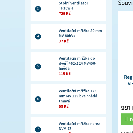
Souvi
Stolní ventilátor
TF30WH
729 Kč
Ventilační mřížka 80 mm
MV 80bVs
37 Kč
Ventilační mřížka do
dveří 462x124 MV450-
hnědá
115 Kč
Reg
Ve
Ventilační mřížka 125
mm MV 125 bVs hnědá
tmavá
58 Kč
991 
D
Ventilační mřížka nerez
NVM 75