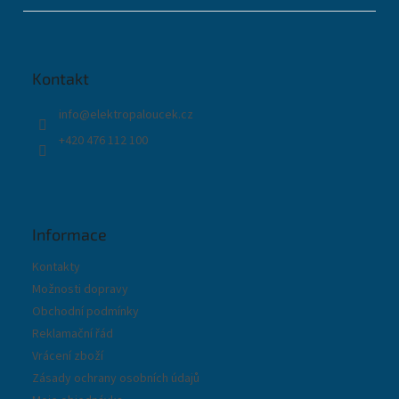
á
p
a
t
Kontakt
í
info
@
elektropaloucek.cz
+420 476 112 100
Informace
Kontakty
Možnosti dopravy
Obchodní podmínky
Reklamační řád
Vrácení zboží
Zásady ochrany osobních údajů