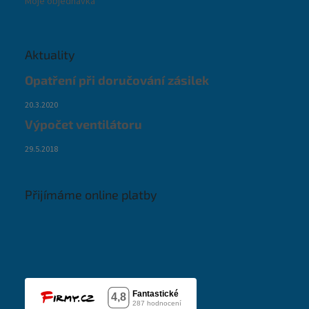
Moje objednávka
Aktuality
Opatření při doručování zásilek
20.3.2020
Výpočet ventilátoru
29.5.2018
Přijímáme online platby