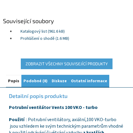
Související soubory
Katalogový list (961.6 kB)
Prohlášení o shodě (1.6 MB)
ZOBRAZIT VŠECHNY SOUVISEJÍCÍ PRODUKTY
Popis
Podobné (8)
Diskuze
Ostatní informace
Detailní popis produktu
Potrubní ventilátor Vents 100 VKO - turbo
Použití
: Potrubní ventilátory, axiální,100 VKO-turbo
jsou vzhledem ke svým technickým parametrům vhodné
k použití odsávání či větrání vzduchu
z kratších