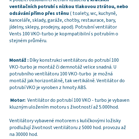
ventilačních potrubí s nízkou tlakovou ztrátou, nebo
odsávání přímo přes stěnu
( toalety, wc, kuchyně,
kanceláře, sklady, garáže, chotby, restaurace, bary,
jídelny, sklepy, prodejny, apod). Potrubní ventilátor
Vents 100 VKO-turbo je kopmpatibilní s potrubím o
stejném průměru.
Montáž :
Díky konstrukci ventilátoru do potrubí 100
VKO-turbo je montáž či demnotáž velice snadná. U
potrubního ventílátoru 100 VKO-turbo je možná
montáž jak horizontálně, tak vertikálně. Ventilátor do
potrubí VKO je vyroben z hmoty ABS.
Motor:
Ventilátor do potrubí 100 VKO - turbo je vybaven
kluzným uložením motoru s životností až 5.000hod.
Ventilátory vybavené motorem s kuličkovými ložisky
prodlužují životnost ventilátoru z 5000 hod. provozu až
na 30000 hod.