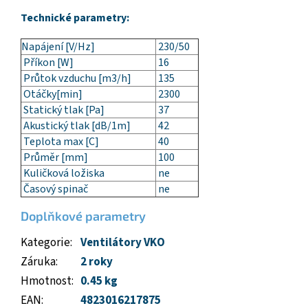
Technické parametry:
Napájení [V/Hz]
230/50
Příkon [W]
16
Průtok vzduchu [m3/h]
135
Otáčky[min]
2300
Statický tlak [Pa]
37
Akustický tlak [dB/1m]
42
Teplota max [C]
40
Průměr [mm]
100
Kuličková ložiska
ne
Časový spinač
ne
Doplňkové parametry
Kategorie
:
Ventilátory VKO
Záruka
:
2 roky
Hmotnost
:
0.45 kg
EAN
:
4823016217875