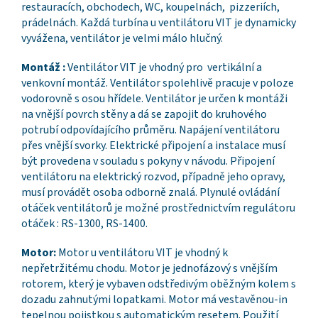
restauracích, obchodech, WC, koupelnách, pizzeriích,
prádelnách. Každá turbína u ventilátoru VIT je dynamicky
vyvážena, ventilátor je velmi málo hlučný.
Montáž :
Ventilátor VIT je vhodný pro vertikální a
venkovní montáž. Ventilátor spolehlivě pracuje v poloze
vodorovně s osou hřídele. Ventilátor je určen k montáži
na vnější povrch stěny a dá se zapojit do kruhového
potrubí odpovídajícího průměru. Napájení ventilátoru
přes vnější svorky. Elektrické připojení a instalace musí
být provedena v souladu s pokyny v návodu. Připojení
ventilátoru na elektrický rozvod, případně jeho opravy,
musí provádět osoba odborně znalá. Plynulé ovládání
otáček ventilátorů je možné prostřednictvím regulátoru
otáček : RS-1300, RS-1400.
Motor:
Motor u ventilátoru VIT je vhodný k
nepřetržitému chodu. Motor je jednofázový s vnějším
rotorem, který je vybaven odstředivým oběžným kolem s
dozadu zahnutými lopatkami. Motor má vestavěnou-in
tepelnou pojistkou s automatickým resetem. Použití