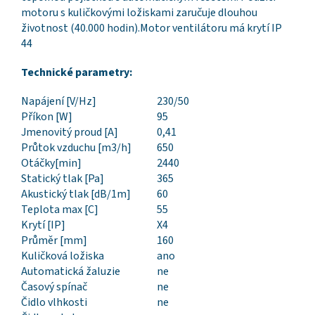
motoru s kuličkovými ložiskami zaručuje dlouhou
životnost (40.000 hodin).Motor ventilátoru má krytí IP
44
Technické parametry:
Napájení [V/Hz]
230/50
Příkon [W]
95
Jmenovitý proud [A]
0,41
Průtok vzduchu [m3/h]
650
Otáčky[min]
2440
Statický tlak [Pa]
365
Akustický tlak [dB/1m]
60
Teplota max [C]
55
Krytí [IP]
X4
Průměr [mm]
160
Kuličková ložiska
ano
Automatická žaluzie
ne
Časový spínač
ne
Čidlo vlhkosti
ne