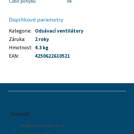
Čidlo pohybu
ne
Doplňkové parametry
Kategorie
:
Odsávací ventilátory
Záruka
:
2 roky
Hmotnost
:
4.3 kg
EAN
:
4250622610521
Z
á
p
a
t
Kontakt
í
info
@
elektropaloucek.cz