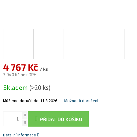
4 767 Kč
/ ks
3 940 Kč bez DPH
Měrná
Skladem
(>20 ks)
cena:
Můžeme doručit do:
11.8.2026
Možnosti doručení
PŘIDAT DO KOŠÍKU
Detailní informace