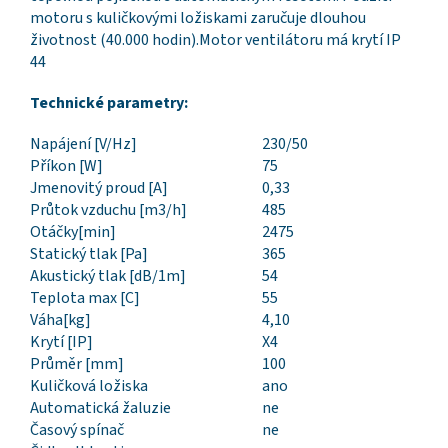
motoru s kuličkovými ložiskami zaručuje dlouhou
životnost (40.000 hodin).Motor ventilátoru má krytí IP
44
Technické parametry:
Napájení [V/Hz]
230/50
Příkon [W]
75
Jmenovitý proud [A]
0,33
Průtok vzduchu [m3/h]
485
Otáčky[min]
2475
Statický tlak [Pa]
365
Akustický tlak [dB/1m]
54
Teplota max [C]
55
Váha[kg]
4,10
Krytí [IP]
X4
Průměr [mm]
100
Kuličková ložiska
ano
Automatická žaluzie
ne
Časový spínač
ne