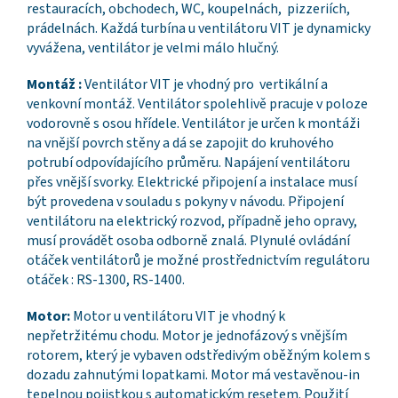
restauracích, obchodech, WC, koupelnách, pizzeriích,
prádelnách. Každá turbína u ventilátoru VIT je dynamicky
vyvážena, ventilátor je velmi málo hlučný.
Montáž :
Ventilátor VIT je vhodný pro vertikální a
venkovní montáž. Ventilátor spolehlivě pracuje v poloze
vodorovně s osou hřídele. Ventilátor je určen k montáži
na vnější povrch stěny a dá se zapojit do kruhového
potrubí odpovídajícího průměru. Napájení ventilátoru
přes vnější svorky. Elektrické připojení a instalace musí
být provedena v souladu s pokyny v návodu. Připojení
ventilátoru na elektrický rozvod, případně jeho opravy,
musí provádět osoba odborně znalá. Plynulé ovládání
otáček ventilátorů je možné prostřednictvím regulátoru
otáček : RS-1300, RS-1400.
Motor:
Motor u ventilátoru VIT je vhodný k
nepřetržitému chodu. Motor je jednofázový s vnějším
rotorem, který je vybaven odstředivým oběžným kolem s
dozadu zahnutými lopatkami. Motor má vestavěnou-in
tepelnou pojistkou s automatickým resetem. Použití