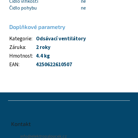
Čidlo vlhkosti
ne
Čidlo pohybu
ne
Doplňkové parametry
Kategorie
:
Odsávací ventilátory
Záruka
:
2 roky
Hmotnost
:
4.4 kg
EAN
:
4250622610507
Z
á
p
a
t
Kontakt
í
info
@
elektropaloucek.cz