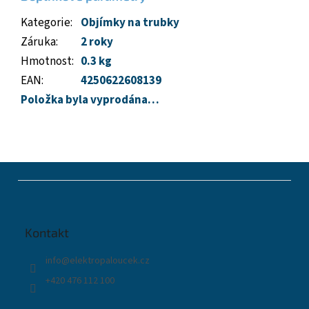
Kategorie
:
Objímky na trubky
Záruka
:
2 roky
Hmotnost
:
0.3 kg
EAN
:
4250622608139
Položka byla vyprodána…
Z
á
p
a
t
Kontakt
í
info
@
elektropaloucek.cz
+420 476 112 100