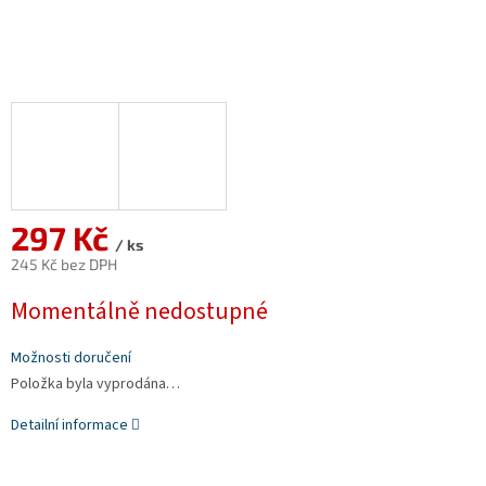
297 Kč
/ ks
245 Kč bez DPH
Měrná
Momentálně nedostupné
cena:
Možnosti doručení
Položka byla vyprodána…
Detailní informace