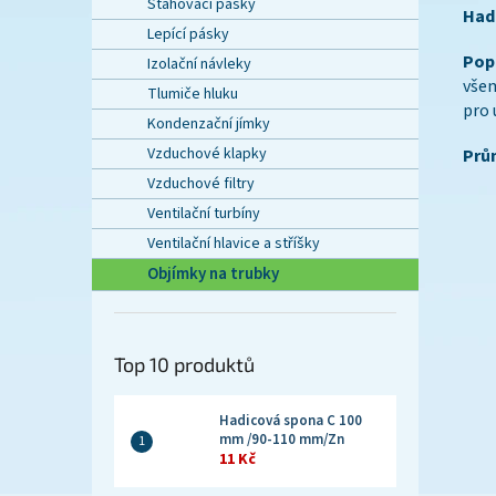
Stahovací pásky
Had
Lepící pásky
Popi
Izolační návleky
všem
Tlumiče hluku
pro 
Kondenzační jímky
Vzduchové klapky
Prů
Vzduchové filtry
Ventilační turbíny
Ventilační hlavice a stříšky
Objímky na trubky
Top 10 produktů
Hadicová spona C 100
mm /90-110 mm/Zn
11 Kč