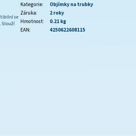
Kategorie
:
Objímky na trubky
Záruka
:
2 roky
ibilní se
Hmotnost
:
0.21 kg
 Slouží
EAN
:
4250622608115