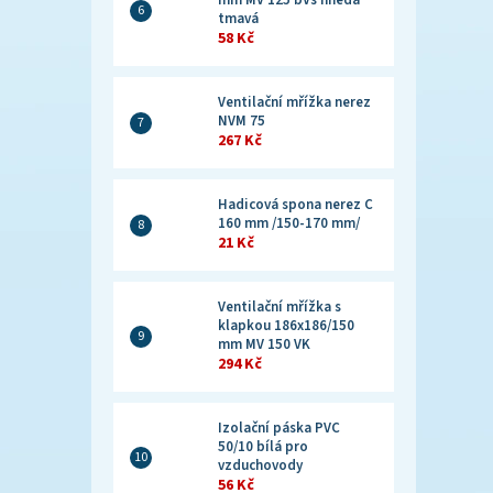
mm MV 125 bVs hnědá
tmavá
58 Kč
Ventilační mřížka nerez
NVM 75
267 Kč
Hadicová spona nerez C
160 mm /150-170 mm/
21 Kč
Ventilační mřížka s
klapkou 186x186/150
mm MV 150 VK
294 Kč
Izolační páska PVC
50/10 bílá pro
vzduchovody
56 Kč