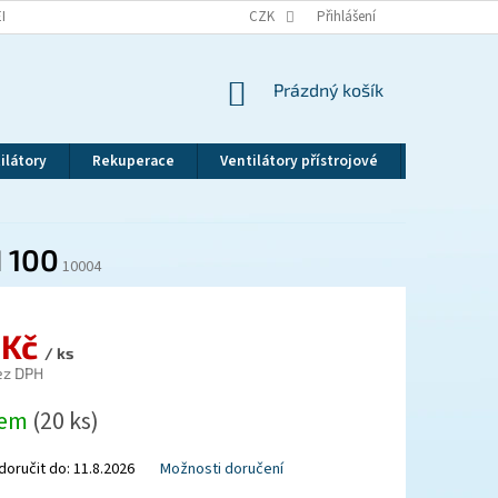
EKLAMAČNÍ ŘÁD
VRÁCENÍ ZBOŽÍ
CZK
ZÁSADY OCHRANY OSOBNÍCH ÚDAJ
Přihlášení
NÁKUPNÍ
Prázdný košík
KOŠÍK
ilátory
Rekuperace
Ventilátory přístrojové
Revizní dv
 100
10004
 Kč
/ ks
ez DPH
dem
(20 ks)
oručit do:
11.8.2026
Možnosti doručení