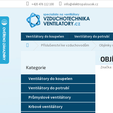
Přejít
+420 476 112 100
info@elektropaloucek.cz
na
obsah
Ventilátory do koupelen
Ventilátory do potrubí
Domů
Příslušenství ke vzduchovodům
Objímky 
P
OBJ
o
Přeskočit
s
Kategorie
kategorie
Značka:
t
r
Ventilátory do koupelen
a
n
Ventilátory do potrubí
n
í
Průmyslové ventilátory
p
Krbové ventilátory
a