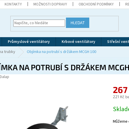
KONTAKTY
MOŽNOSTI DOPRAVY
OBCHODNÍ PODMÍNKY
R
HLEDAT
Průmyslové ventilátory
Krbové ventilátory
Střešní vent
na trubky
Objímka na potrubí s držákem MCGH 100
ÍMKA NA POTRUBÍ S DRŽÁKEM MCGH
Dalap
267
221 Kč b
Měrná
Skla
cena:
Můžeme d