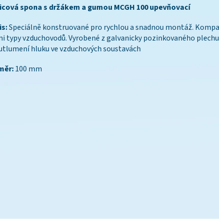
icová spona s držákem a gumou MCGH 100 upevňovací
s:
Speciálně konstruované pro rychlou a snadnou montáž. Kompat
i typy vzduchovodů. Vyrobené z galvanicky pozinkovaného plechu.
utlumení hluku ve vzduchových soustavách
měr:
100 mm