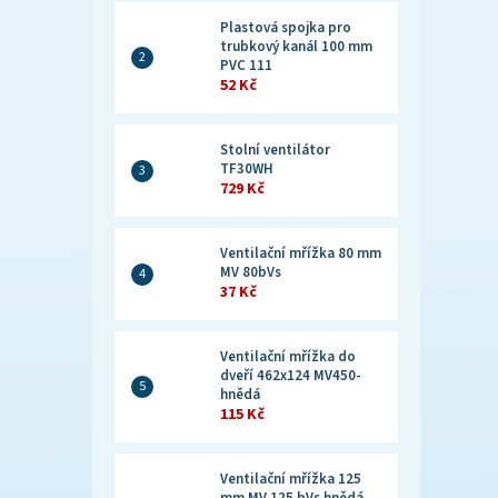
Plastová spojka pro
trubkový kanál 100 mm
PVC 111
52 Kč
Stolní ventilátor
TF30WH
729 Kč
Ventilační mřížka 80 mm
MV 80bVs
37 Kč
Ventilační mřížka do
dveří 462x124 MV450-
hnědá
115 Kč
Ventilační mřížka 125