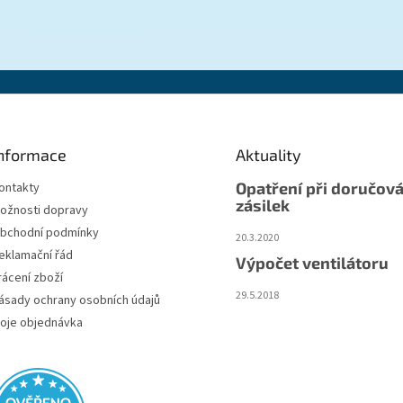
nformace
Aktuality
Opatření při doručová
ontakty
zásilek
ožnosti dopravy
bchodní podmínky
20.3.2020
eklamační řád
Výpočet ventilátoru
rácení zboží
29.5.2018
ásady ochrany osobních údajů
oje objednávka