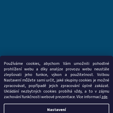
Používáme cookies, abychom Vám umožnili pohodlné
prohlížení webu a díky analýze provozu webu neustále
zlepšovali jeho funkce, výkon a použitelnost. Volbou
www.vzduchotechnika-ventilatory.cz
www.palmat.cz
Nastavení můžete sami určit, jaké skupiny cookies je možné
zpracovávat, popřípadě jejich zpracování úplně zakázat.
Ukládání nezbytných cookies probíhá vždy, a to v zájmu
zachování funkčnosti webové prezentace. Více informací
zde
.
Vytvořil Shoptet
Nastavení