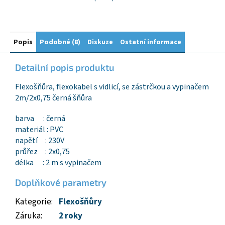
Popis
Podobné (8)
Diskuze
Ostatní informace
Detailní popis produktu
Flexošňůra, flexokabel s vidlicí, se zástrčkou a vypinačem
2m/2x0,75 černá šňůra
barva : černá
materiál : PVC
napětí : 230V
průřez : 2x0,75
délka : 2 m s vypinačem
Doplňkové parametry
Kategorie
:
Flexošňůry
Záruka
:
2 roky