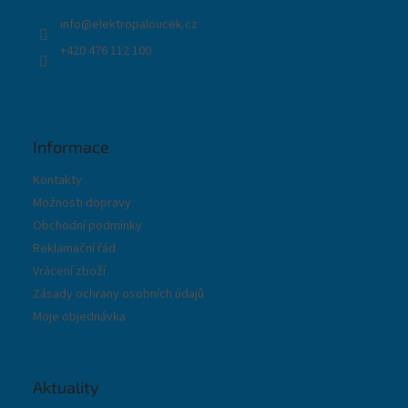
í
info
@
elektropaloucek.cz
+420 476 112 100
Informace
Kontakty
Možnosti dopravy
Obchodní podmínky
Reklamační řád
Vrácení zboží
Zásady ochrany osobních údajů
Moje objednávka
Aktuality