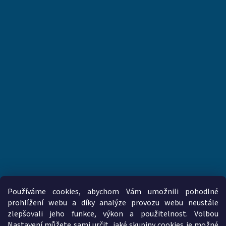
Používáme cookies, abychom Vám umožnili pohodlné
prohlížení webu a díky analýze provozu webu neustále
zlepšovali jeho funkce, výkon a použitelnost. Volbou
www.vzduchotechnika-ventilatory.cz
www.palmat.cz
Nastavení můžete sami určit, jaké skupiny cookies je možné