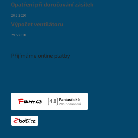
Opatření při doručování zásilek
20.3.2020
Výpočet ventilátoru
29.5.2018
Přijímáme online platby