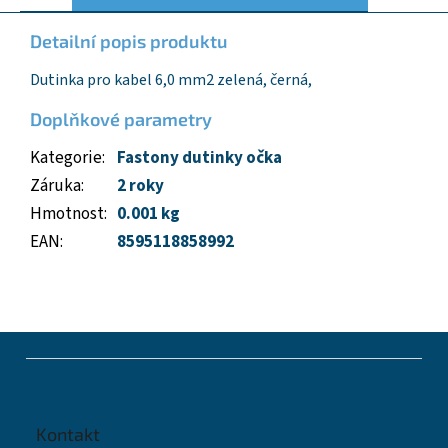
Detailní popis produktu
Dutinka pro kabel 6,0 mm2 zelená, černá,
Doplňkové parametry
Kategorie
:
Fastony dutinky očka
Záruka
:
2 roky
Hmotnost
:
0.001 kg
EAN
:
8595118858992
Z
á
p
a
t
Kontakt