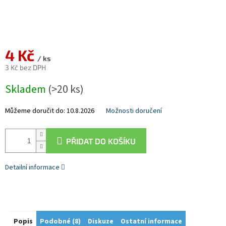
4 Kč
/ ks
3 Kč bez DPH
Měrná
Skladem
(>20 ks)
cena:
Můžeme doručit do:
10.8.2026
Možnosti doručení
PŘIDAT DO KOŠÍKU
Detailní informace
Popis
Podobné (8)
Diskuze
Ostatní informace