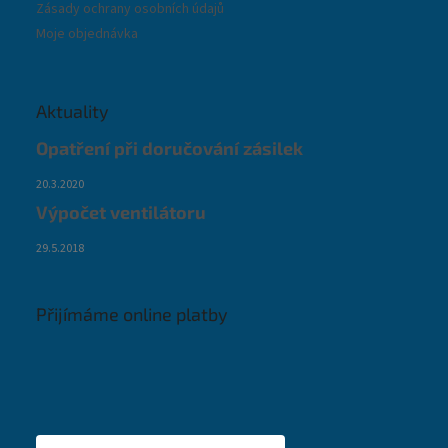
Zásady ochrany osobních údajů
Moje objednávka
Aktuality
Opatření při doručování zásilek
20.3.2020
Výpočet ventilátoru
29.5.2018
Přijímáme online platby