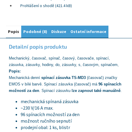
Prohlášení o shodě (421.4 kB)
Popis
Podobné (8)
Diskuze
Ostatní informace
Detailní popis produktu
Mechanický,
časovač, spínač, časový, časovače, spínací,
zásuvka, zásuvky, hodiny, do, zásuvky, s, časovým, spínačem,
Popis:
Mechanická denní
spínací zásuvka
TS-MD3
(časovač) značky
EMOS v bílé barvě. Spínací zásuvka (časovač) má
96 spínacích
možností za den
. Spínací zásuvku
lze zapnout také manuálně
.
mechanická spínaná zásuvka
~230 V/16 A max.
96 spínacích možností za den
možnost ručního sepnutí
prodejní obal: 1 ks, blistr