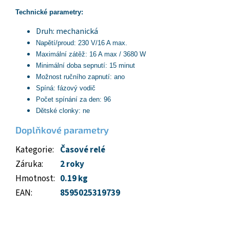
Technické parametry:
Druh: mechanická
Napětí/proud: 230 V/16 A max.
Maximální zátěž: 16 A max / 3680 W
Minimální doba sepnutí: 15 minut
Možnost ručního zapnutí: ano
Spíná: fázový vodič
Počet spínání za den: 96
Dětské clonky: ne
Doplňkové parametry
Kategorie
:
Časové relé
Záruka
:
2 roky
Hmotnost
:
0.19 kg
EAN
:
8595025319739