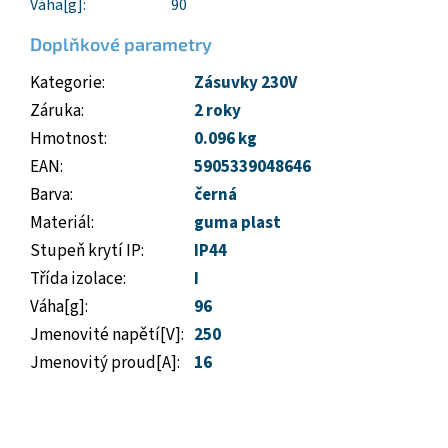
Váha[g]:
90
Doplňkové parametry
Kategorie
:
Zásuvky 230V
Záruka
:
2 roky
Hmotnost
:
0.096 kg
EAN
:
5905339048646
Barva
:
černá
Materiál
:
guma plast
Stupeň krytí IP
:
IP44
Třída izolace
:
I
Váha[g]
:
96
Jmenovité napětí[V]
:
250
Jmenovitý proud[A]
:
16