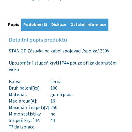
Popis
Podobné (8)
Diskuze
Ostatní informace
Detailní popis produktu
STAN GP Zásuvka na kabel spojovací /spojka/ 230V
Upozornění: stupeň krytí IP44 pouze při zaklapnutém
víčku
Barva:
černá
Druh balení[ks]:
100
Materiál:
guma plast
Max. proud[A]:
16
Maximální napětí[V]:
250
Mimo statistiky:
ne
Stupeň krytí IP:
44
Třída izolace:
I