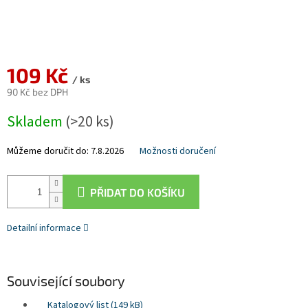
109 Kč
/ ks
90 Kč bez DPH
Měrná
Skladem
(>20 ks)
cena:
Můžeme doručit do:
7.8.2026
Možnosti doručení
PŘIDAT DO KOŠÍKU
Detailní informace
Související soubory
Katalogový list (149 kB)