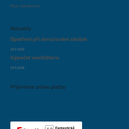
Moje objednávka
Aktuality
Opatření při doručování zásilek
20.3.2020
Výpočet ventilátoru
29.5.2018
Přijímáme online platby