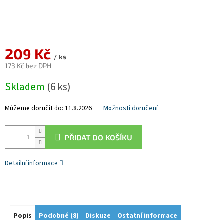
209 Kč
/ ks
173 Kč bez DPH
Měrná
Skladem
(6 ks)
cena:
Můžeme doručit do:
11.8.2026
Možnosti doručení
PŘIDAT DO KOŠÍKU
Detailní informace
Popis
Podobné (8)
Diskuze
Ostatní informace