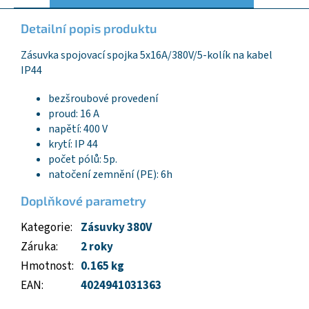
Detailní popis produktu
Zásuvka spojovací spojka 5x16A/380V/5-kolík na kabel
IP44
bezšroubové provedení
proud: 16 A
napětí: 400 V
krytí: IP 44
počet pólů: 5p.
natočení zemnění (PE): 6h
Doplňkové parametry
Kategorie
:
Zásuvky 380V
Záruka
:
2 roky
Hmotnost
:
0.165 kg
EAN
:
4024941031363