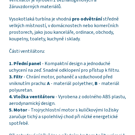
Ventilátor je vyroben z bezhalogenových a
žáruvzdorných materiálů.
Vysokotlaká turbína je vhodná
pro odvětrání
středně
velkých místností, v domácnostech nebo komerčních
prostorech, jako jsou kanceláře, ordinace, obchody,
koupelny, toalety, kuchyně i sklady.
Části ventilátoru:
1. Přední panel
- Kompaktní design a jednoduché
uchycení na zeď. Snadné odklopení pro přístup k filtru.
3. Filtr
- Chrání motor, pohaněč a vzduchovod před
vniknutím prachu:
A
- materiál polyether,
B
- materiál
polyuretan.
4. Vložka ventilátoru
- Vyrobena z odolného ABS plastu,
aerodynamický design.
5. Motor
- Trojrychlostní motor s kuličkovými ložisky
zaručuje tichý a spolehlivý chod při nízké energetické
spotřebě.