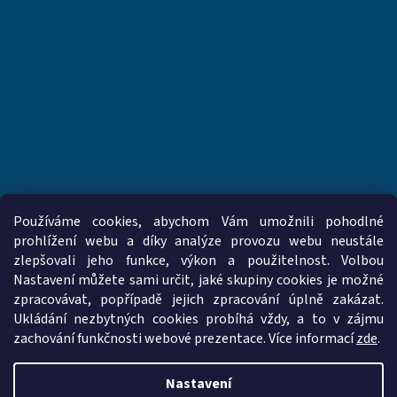
Používáme cookies, abychom Vám umožnili pohodlné
prohlížení webu a díky analýze provozu webu neustále
zlepšovali jeho funkce, výkon a použitelnost. Volbou
www.vzduchotechnika-ventilatory.cz
www.palmat.cz
Nastavení můžete sami určit, jaké skupiny cookies je možné
zpracovávat, popřípadě jejich zpracování úplně zakázat.
Ukládání nezbytných cookies probíhá vždy, a to v zájmu
zachování funkčnosti webové prezentace. Více informací
zde
.
Vytvořil Shoptet
Nastavení