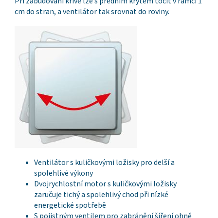
Při zabudování křivě lze s předním krytem točit v rámci 1
cm do stran, a ventilátor tak srovnat do roviny.
Ventilátor s kuličkovými ložisky pro delší a
spolehlivé výkony
Dvojrychlostní motor s kuličkovými ložisky
zaručuje tichý a spolehlivý chod při nízké
energetické spotřebě
S pojistným ventilem pro zabránění šíření ohně