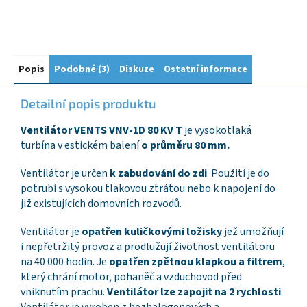
Popis
Podobné (3)
Diskuze
Ostatní informace
Detailní popis produktu
Ventilátor VENTS VNV-1D 80 KV T
je vysokotlaká
turbína v estickém balení
o průměru 80 mm.
Ventilátor je určen
k zabudování do zdi
. Použití je do
potrubí s vysokou tlakovou ztrátou nebo k napojení do
již existujících domovních rozvodů.
Ventilátor je
opatřen kuličkovými ložisky
jež umožňují
i nepřetržitý provoz a prodlužují životnost ventilátoru
na 40 000 hodin. Je
opatřen zpětnou klapkou a filtrem
,
který chrání motor, pohaněč a vzduchovod před
vniknutím prachu.
Ventilátor lze zapojit na 2 rychlosti
.