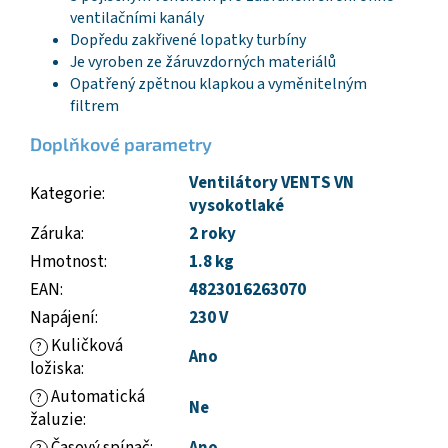
ventilačními kanály
Dopředu zakřivené lopatky turbíny
Je vyroben ze žáruvzdorných materiálů
Opatřený zpětnou klapkou a vyměnitelným
filtrem
Doplňkové parametry
Ventilátory VENTS VN
Kategorie
:
vysokotlaké
Záruka
:
2 roky
Hmotnost
:
1.8 kg
EAN
:
4823016263070
Napájení
:
230 V
Kuličková
?
Ano
ložiska
:
Automatická
?
Ne
žaluzie
: