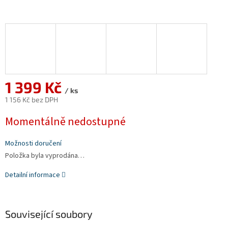
1 399 Kč
/ ks
1 156 Kč bez DPH
Měrná
Momentálně nedostupné
cena:
Možnosti doručení
Položka byla vyprodána…
Detailní informace
Související soubory