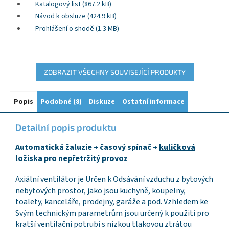
Katalogový list (867.2 kB)
Návod k obsluze (424.9 kB)
Prohlášení o shodě (1.3 MB)
ZOBRAZIT VŠECHNY SOUVISEJÍCÍ PRODUKTY
Popis
Podobné (8)
Diskuze
Ostatní informace
Detailní popis produktu
Automatická žaluzie + časový spínač +
kuličková
ložiska pro nepřetržitý provoz
Axiální ventilátor je Určen k Odsávání vzduchu z bytových
nebytových prostor, jako jsou kuchyně, koupelny,
toalety, kanceláře, prodejny, garáže a pod. Vzhledem ke
Svým technickým parametrům jsou určený k použití pro
kratší ventilační potrubí s nízkou tlakovou ztrátou