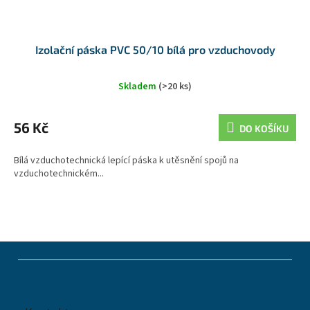
Izolační páska PVC 50/10 bílá pro vzduchovody
Skladem
(>20 ks)
56 Kč
DO KOŠÍKU
Bílá vzduchotechnická lepící páska k utěsnění spojů na
vzduchotechnickém...
Z
á
p
a
t