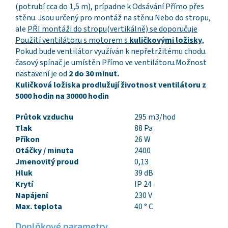
(potrubí cca do 1,5 m), prípadne k Odsávání Přímo přes
stěnu. Jsou určený pro montáž na stěnu Nebo do stropu,
ale
PŘI montáži do stropu
(
vertikálně) se doporučuje
Použití ventilátoru s motorem s
kuličkovými ložisky
,
Pokud bude ventilátor využíván k nepřetržitému chodu.
časový spínač je umístěn Přímo ve ventilátoru.Možnost
nastavení je od
2 do 30 minut.
Kuličková ložiska prodlužují životnost ventilátoru z
5000 hodin na 30000 hodin
Průtok vzduchu
295 m3/hod
Tlak
88 Pa
Příkon
26 W
Otáčky / minuta
2400
Jmenovitý proud
0,13
Hluk
39 dB
Krytí
IP 24
Napájení
230 V
Max. teplota
40 ° C
Doplňkové parametry