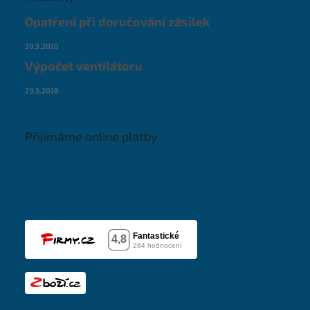
Opatření při doručování zásilek
20.3.2020
Výpočet ventilátoru
29.5.2018
Přijímáme online platby