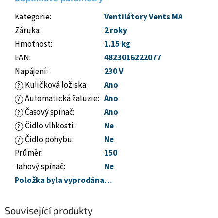
Kategorie
:
Ventilátory Vents MA
Záruka
:
2 roky
Hmotnost
:
1.15 kg
EAN
:
4823016222077
Napájení
:
230 V
Kuličková ložiska
:
Ano
?
Automatická žaluzie
:
Ano
?
Časový spínač
:
Ano
?
Čidlo vlhkosti
:
Ne
?
Čidlo pohybu
:
Ne
?
Průměr
:
150
Tahový spínač
:
Ne
Položka byla vyprodána…
Související produkty