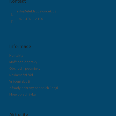
Kontakt
í
info
@
elektropaloucek.cz
+420 476 112 100
Informace
Kontakty
Možnosti dopravy
Obchodní podmínky
Reklamační řád
Vrácení zboží
Zásady ochrany osobních údajů
Moje objednávka
Aktuality