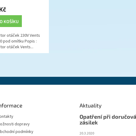
Kč
O KOŠÍKU
tor otáček 230V Vents
0 pod omítku Popis :
tor otáček Vents...
nformace
Aktuality
Opatření při doručová
ontakty
zásilek
ožnosti dopravy
bchodní podmínky
20.3.2020