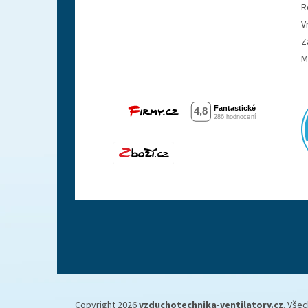
R
V
Z
M
Copyright 2026
vzduchotechnika-ventilatory.cz
. Vše