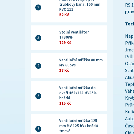
trubkový kanál 100 mm
RS 1
PVC 111
grav
52 Kč
Tec
Stolní ventilátor
Napá
TF30WH
729 Kč
Přík
Jmen
Průt
Ventilační mřížka 80 mm
Otá
MV 80bVs
Stat
37 Kč
Akus
Tepl
Ventilační mřížka do
Váh
dveří 462x124 MV450-
Kryt
hnědá
115 Kč
Prů
Kuli
Auto
Ventilační mřížka 125
Časo
mm MV 125 bVs hnědá
tmavá
Čidl