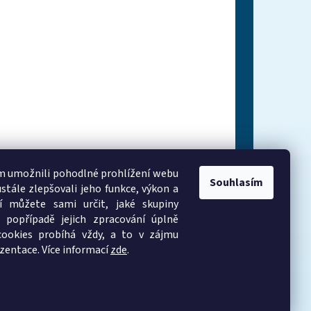
 umožnili pohodlné prohlížení webu
Souhlasím
stále zlepšovali jeho funkce, výkon a
í můžete sami určit, jaké skupiny
 popřípadě jejich zpracování úplně
cookies probíhá vždy, a to v zájmu
zentace. Více informací
zde
.
Vytvořil Shoptet