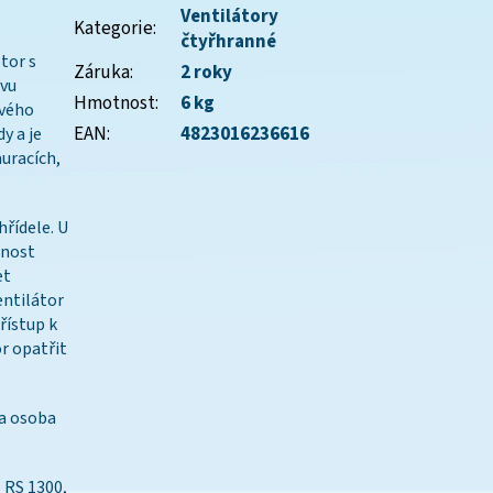
Ventilátory
Kategorie
:
čtyřhranné
tor s
Záruka
:
2 roky
ovu
Hmotnost
:
6 kg
ového
EAN
:
4823016236616
y a je
auracích,
hřídele. U
žnost
et
entilátor
řístup k
r opatřit
la osoba
 RS 1300,