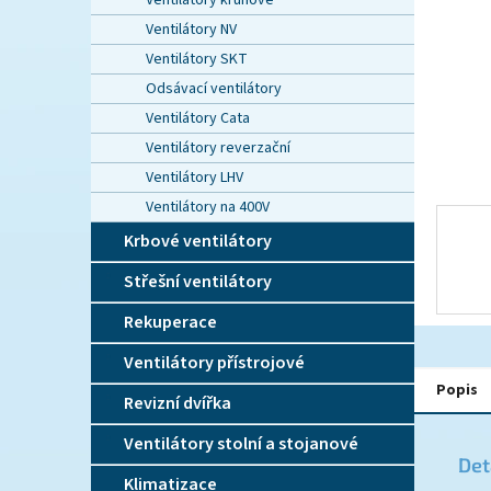
Ventilátory kruhové
n
e
Ventilátory NV
l
Ventilátory SKT
Odsávací ventilátory
Ventilátory Cata
Ventilátory reverzační
Ventilátory LHV
Ventilátory na 400V
Krbové ventilátory
Střešní ventilátory
Rekuperace
Ventilátory přístrojové
Popis
Revizní dvířka
Ventilátory stolní a stojanové
Det
Klimatizace