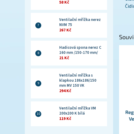
58 Kč
Čidl
Ventilační mřížka nerez
NVM 75
267 Kč
Souvi
Hadicová spona nerez C
160 mm /150-170 mm/
21 Kč
Ventilační mřížka s
klapkou 186x186/150
mm MV 150 VK
294 Kč
Ventilační mřížka VM
Reg
200x200 K bílá
119 Kč
Ve