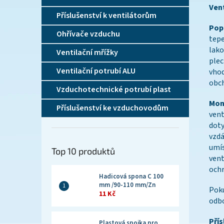
Ven
Příslušenství k ventilátorům
Popi
Ohřívače vzduchu
tepe
lako
Ventilační mřížky
plec
Ventilační potrubí ALU
vhod
obch
Vzduchotechnické potrubí plast
Mon
Příslušenství ke vzduchovodům
vent
doty
vzdá
umís
Top 10 produktů
vent
och
Hadicová spona C 100
mm /90-110 mm/Zn
Poku
11 Kč
odbo
Přís
Plastová spojka pro