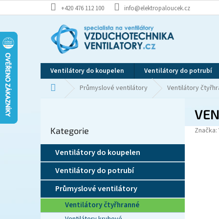
Přejít
+420 476 112 100
info@elektropaloucek.cz
na
obsah
Ventilátory do koupelen
Ventilátory do potrubí
Domů
Průmyslové ventilátory
Ventilátory čtyřh
P
VEN
o
Přeskočit
s
Kategorie
kategorie
Značka:
t
r
Ventilátory do koupelen
a
n
Ventilátory do potrubí
n
í
Průmyslové ventilátory
p
Ventilátory čtyřhranné
a