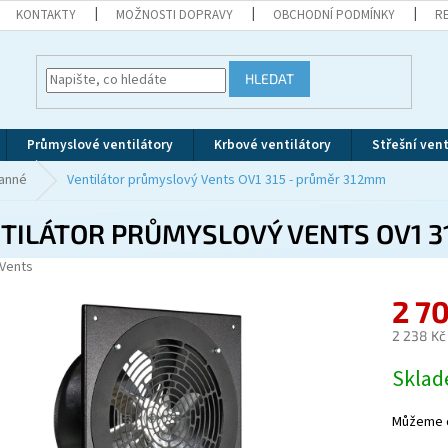
KONTAKTY
MOŽNOSTI DOPRAVY
OBCHODNÍ PODMÍNKY
R
HLEDAT
Průmyslové ventilátory
Krbové ventilátory
Střešní vent
ranné
Ventilátor průmyslový Vents OV1 315 - průměr 312mm
TILÁTOR PRŮMYSLOVÝ VENTS OV1 3
Vents
2 7
2 238 Kč
Měrná
Skla
cena:
Můžeme d