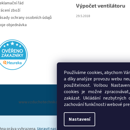
eklamační řád
Výpočet ventilátoru
rácení zboží
29.5.2018
ásady ochrany osobních údajů
oje objednávka
Používáme cookies, abychom Vám
a díky analýze provozu webu neu
použitelnost. Volbou Nastaven
cookies je možné zpracovávat,
zakázat. Ukládání nezbytných 
www.vzduchotechnika-ventilatory.cz
www.palmat.cz
zachování funkčnosti webové pre
Nastavení
chna práva vyhrazena.
Upravit nastavení cookies