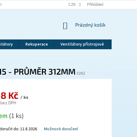
EKLAMAČNÍ ŘÁD
VRÁCENÍ ZBOŽÍ
CZK
ZÁSADY OCHRANY OSOBNÍCH ÚDAJ
Přihlášení
NÁKUPNÍ
Prázdný košík
KOŠÍK
ilátory
Rekuperace
Ventilátory přístrojové
Revizní dv
15 - PRŮMĚR 312MM
3262
08 Kč
/ ks
 bez DPH
dem
(1 ks)
oručit do:
11.8.2026
Možnosti doručení