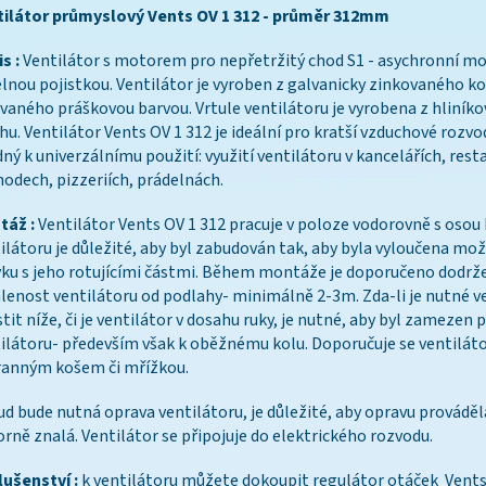
tilátor průmyslový Vents OV 1 312 - průměr 312mm
s :
Ventilátor s motorem pro nepřetržitý chod S1 - asychronní mo
lnou pojistkou. Ventilátor je vyroben z galvanicky zinkovaného k
vaného práškovou barvou. Vrtule ventilátoru je vyrobena z hliník
hu. Ventilátor Vents OV 1 312 je ideální pro kratší vzduchové rozvod
ný k univerzálnímu použití: využití ventilátoru v kancelářích, rest
odech, pizzeriích, prádelnách.
táž :
Ventilátor Vents OV 1 312 pracuje v poloze vodorovně s osou 
ilátoru je důležité, aby byl zabudován tak, aby byla vyloučena mo
ku s jeho rotujícími částmi. Během montáže je doporučeno dodrž
lenost ventilátoru od podlahy- minimálně 2-3m. Zda-li je nutné v
tit níže, či je ventilátor v dosahu ruky, je nutné, aby byl zamezen p
ilátoru- především však k oběžnému kolu. Doporučuje se ventiláto
ranným košem či mřížkou.
d bude nutná oprava ventilátoru, je důležité, aby opravu provádě
rně znalá. Ventilátor se připojuje do elektrického rozvodu.
lušenství :
k ventilátoru můžete dokoupit regulátor otáček Vents