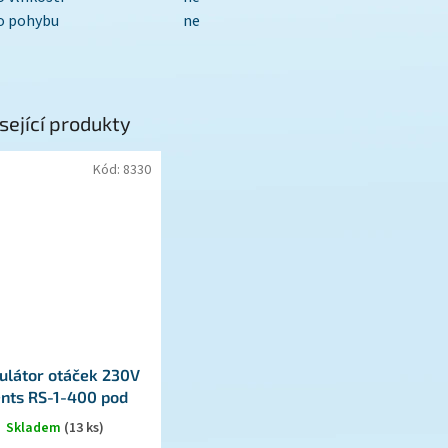
o pohybu
ne
sející produkty
Kód:
8330
ulátor otáček 230V
nts RS-1-400 pod
omítku
Skladem
(13 ks)