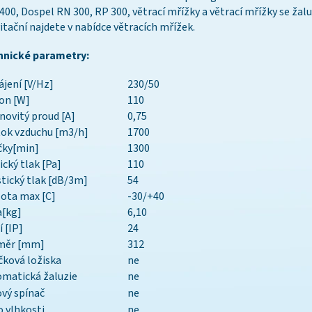
400, Dospel RN 300, RP 300, větrací mřížky a větrací mřížky se žalu
itační najdete v nabídce větracích mřížek.
hnické parametry:
jení [V/Hz]
230/50
on [W]
110
ovitý proud [A]
0,75
ok vzduchu [m3/h]
1700
čky[min]
1300
ický tlak [Pa]
110
tický tlak [dB/3m]
54
ota max [C]
-30/+40
a[kg]
6,10
í [IP]
24
měr [mm]
312
čková ložiska
ne
matická žaluzie
ne
vý spínač
ne
o vlhkosti
ne