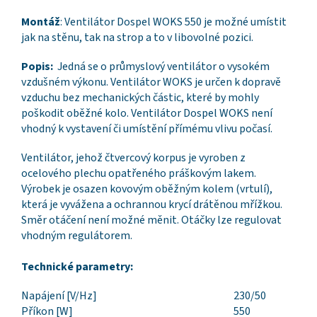
Montáž
: Ventilátor Dospel WOKS 550 je možné umístit
jak na stěnu, tak na strop a to v libovolné pozici.
Popis:
Jedná se o průmyslový ventilátor o vysokém
vzdušném výkonu. Ventilátor WOKS je určen k dopravě
vzduchu bez mechanických částic, které by mohly
poškodit oběžné kolo. Ventilátor Dospel WOKS není
vhodný k vystavení či umístění přímému vlivu počasí.
Ventilátor, jehož čtvercový korpus je vyroben z
ocelového plechu opatřeného práškovým lakem.
Výrobek je osazen kovovým oběžným kolem (vrtulí),
která je vyvážena a ochrannou krycí drátěnou mřížkou.
Směr otáčení není možné měnit. Otáčky lze regulovat
vhodným regulátorem.
Technické parametry:
Napájení [V/Hz]
230/50
Příkon [W]
550