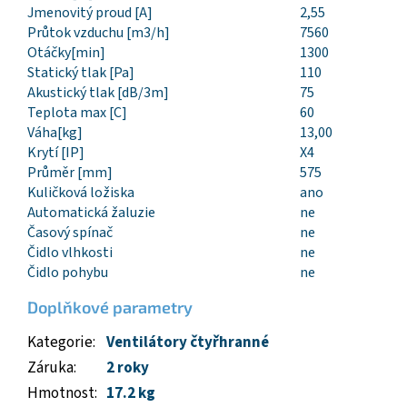
Jmenovitý proud [A]
2,55
Průtok vzduchu [m3/h]
7560
Otáčky[min]
1300
Statický tlak [Pa]
110
Akustický tlak [dB/3m]
75
Teplota max [C]
60
Váha[kg]
13,00
Krytí [IP]
X4
Průměr [mm]
575
Kuličková ložiska
ano
Automatická žaluzie
ne
Časový spínač
ne
Čidlo vlhkosti
ne
Čidlo pohybu
ne
Doplňkové parametry
Kategorie
:
Ventilátory čtyřhranné
Záruka
:
2 roky
Hmotnost
:
17.2 kg