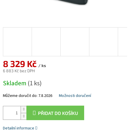
8 329 Kč
/ ks
6 883 Kč bez DPH
Měrná
Skladem
(1 ks)
cena:
Můžeme doručit do:
7.8.2026
Možnosti doručení
PŘIDAT DO KOŠÍKU
Detailní informace