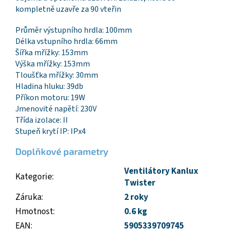
kompletně uzavře za 90 vteřin
Průměr výstupního hrdla: 100mm
Délka vstupního hrdla: 66mm
Šířka mřížky: 153mm
Výška mřížky: 153mm
Tloušťka mřížky: 30mm
Hladina hluku: 39db
Příkon motoru: 19W
Jmenovité napětí: 230V
Třída izolace: II
Stupeň krytí IP: IPx4
Doplňkové parametry
Ventilátory Kanlux
Kategorie
:
Twister
Záruka
:
2 roky
Hmotnost
:
0.6 kg
EAN
:
5905339709745