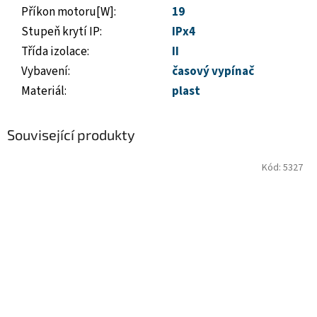
Příkon motoru[W]
:
19
Stupeň krytí IP
:
IPx4
Třída izolace
:
II
Vybavení
:
časový vypínač
Materiál
:
plast
Související produkty
Kód:
5327