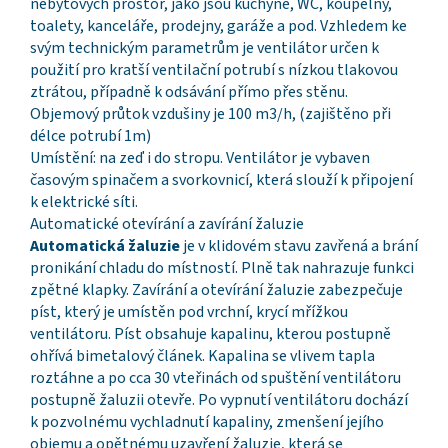
nebytových prostor, jako jsou kuchyně, WC, koupelny,
toalety, kanceláře, prodejny, garáže a pod. Vzhledem ke
svým technickým parametrům je ventilátor určen k
použití pro kratší ventilační potrubí s nízkou tlakovou
ztrátou, případně k odsávání přímo přes stěnu.
Objemový průtok vzdušiny je 100 m3/h, (zajištěno při
délce potrubí 1m)
Umístění: na zeď i do stropu. Ventilátor je vybaven
časovým spinačem a svorkovnicí, která slouží k připojení
k elektrické síti.
Automatické otevírání a zavírání žaluzie
Automatická žaluzie
je v klidovém stavu zavřená a brání
pronikání chladu do místností. Plně tak nahrazuje funkci
zpětné klapky. Zavírání a otevírání žaluzie zabezpečuje
píst, který je umístěn pod vrchní, krycí mřížkou
ventilátoru. Píst obsahuje kapalinu, kterou postupně
ohřívá bimetalový článek. Kapalina se vlivem tapla
roztáhne a po cca 30 vteřinách od spuštění ventilátoru
postupně žaluzii otevře. Po vypnutí ventilátoru dochází
k pozvolnému vychladnutí kapaliny, zmenšení jejího
objemu a opětnému uzavření žaluzie, která se