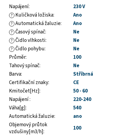
Napájení
:
230 V
Kuličková ložiska
:
Ano
?
Automatická žaluzie
:
Ano
?
Časový spínač
:
Ne
?
Čidlo vlhkosti
:
Ne
?
Čidlo pohybu
:
Ne
?
Průměr
:
100
Tahový spínač
:
Ne
Barva
:
Stříbrná
Certifikační znaky
:
CE
Kmitočet[Hz]
:
50 - 60
Napájení
:
220-240
Váha[g]
:
540
Automatická žaluzie
:
ano
Objemový průtok
100
vzdušiny[m3/h]
: