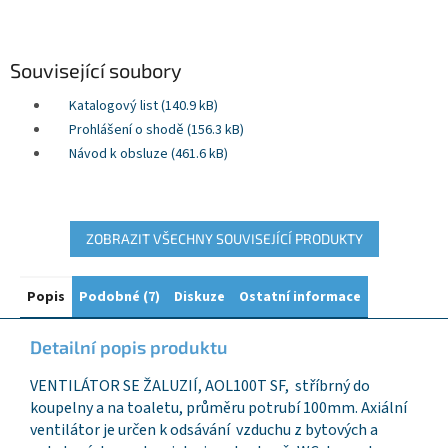
Související soubory
Katalogový list (140.9 kB)
Prohlášení o shodě (156.3 kB)
Návod k obsluze (461.6 kB)
ZOBRAZIT VŠECHNY SOUVISEJÍCÍ PRODUKTY
Popis
Podobné (7)
Diskuze
Ostatní informace
Detailní popis produktu
VENTILÁTOR SE ŽALUZIÍ, AOL100T SF, stříbrný do
koupelny a na toaletu, průměru potrubí 100mm. Axiální
ventilátor je určen k odsávání vzduchu z bytových a