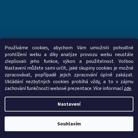
Používáme cookies, abychom Vám umožnili pohodlné
prohlížení webu a díky analýze provozu webu neustále
zlepšovali jeho funkce, výkon a použitelnost. Volbou
www.vzduchotechnika-ventilatory.cz
www.palmat.cz
Nastavení můžete sami určit, jaké skupiny cookies je možné
zpracovávat, popřípadě jejich zpracování úplně zakázat.
Ukládání nezbytných cookies probíhá vždy, a to v zájmu
zachování funkčnosti webové prezentace. Více informací
zde
.
Vytvořil Shoptet
Nastavení
Copyright 2026
vzduchotechnika-ventilatory.cz
. Všechna práva
vyhrazena.
Upravit nastavení cookies
Souhlasím