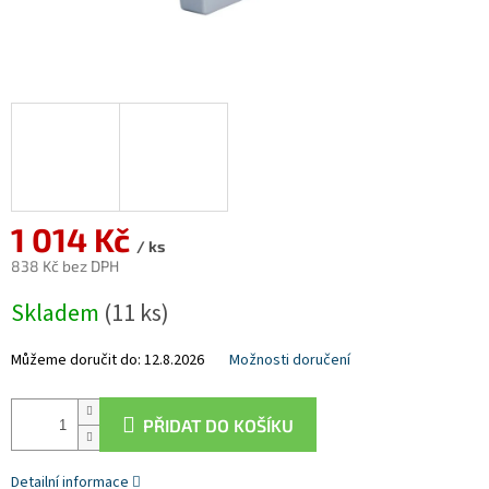
1 014 Kč
/ ks
838 Kč bez DPH
Měrná
Skladem
(11 ks)
cena:
Můžeme doručit do:
12.8.2026
Možnosti doručení
PŘIDAT DO KOŠÍKU
Detailní informace