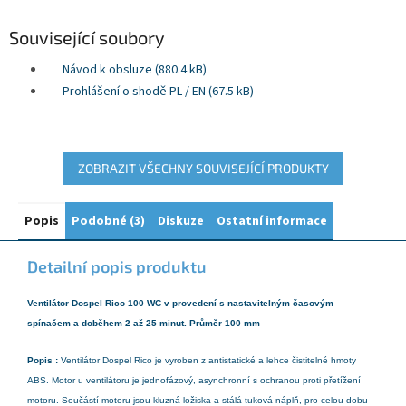
Související soubory
Návod k obsluze (880.4 kB)
Prohlášení o shodě PL / EN (67.5 kB)
ZOBRAZIT VŠECHNY SOUVISEJÍCÍ PRODUKTY
Popis
Podobné (3)
Diskuze
Ostatní informace
Detailní popis produktu
Ventilátor Dospel Rico 100 WC v provedení s nastavitelným časovým
spínačem a doběhem 2 až 25 minut. Průměr 100 mm
Popis :
Ventilátor Dospel Rico je vyroben z antistatické a lehce čistitelné hmoty
ABS. Motor u ventilátoru je jednofázový, asynchronní s ochranou proti přetížení
motoru. Součástí motoru jsou kluzná ložiska a stálá tuková náplň, pro celou dobu