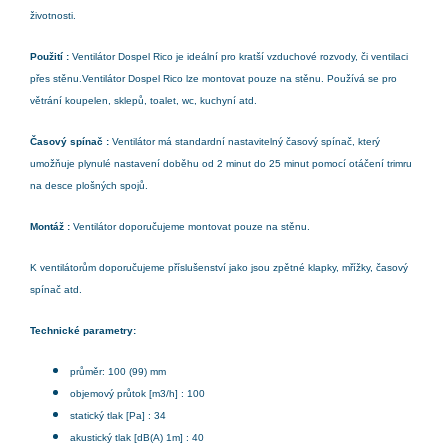
životnosti.
Použití :
Ventilátor Dospel Rico je ideální pro kratší vzduchové rozvody, či ventilaci
přes stěnu.Ventilátor Dospel Rico lze montovat pouze na stěnu. Používá se pro
větrání koupelen, sklepů, toalet, wc, kuchyní atd.
Časový spínač :
Ventilátor má standardní nastavitelný časový spínač, který
umožňuje plynulé nastavení doběhu od 2 minut do 25 minut pomocí otáčení trimru
na desce plošných spojů.
Montáž :
Ventilátor doporučujeme montovat pouze na stěnu.
K ventilátorům doporučujeme příslušenství jako jsou zpětné klapky, mřížky, časový
spínač atd.
Technické parametry:
průměr: 100 (99) mm
objemový průtok [m3/h] : 100
statický tlak [Pa] : 34
akustický tlak [dB(A) 1m] : 40