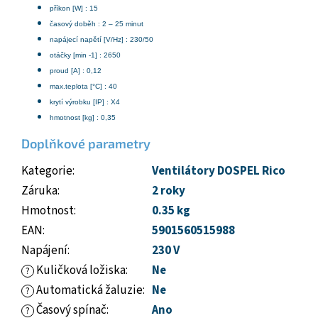
příkon [W] : 15
časový doběh : 2 – 25 minut
napájecí napětí [V/Hz] : 230/50
otáčky [min -1] : 2650
proud [A] : 0,12
max.teplota [°C] : 40
krytí výrobku [IP] : X4
hmotnost [kg] : 0,35
Doplňkové parametry
Kategorie
:
Ventilátory DOSPEL Rico
Záruka
:
2 roky
Hmotnost
:
0.35 kg
EAN
:
5901560515988
Napájení
:
230 V
Kuličková ložiska
:
Ne
?
Automatická žaluzie
:
Ne
?
Časový spínač
:
Ano
?