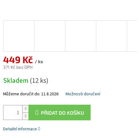
449 Kč
/ ks
371 Kč bez DPH
Měrná
Skladem
(12 ks)
cena:
Můžeme doručit do:
11.8.2026
Možnosti doručení
PŘIDAT DO KOŠÍKU
Detailní informace