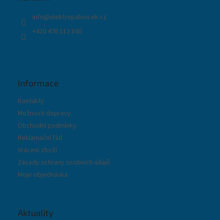
í
info
@
elektropaloucek.cz
+420 476 112 100
Informace
Kontakty
Možnosti dopravy
Obchodní podmínky
Reklamační řád
Vrácení zboží
Zásady ochrany osobních údajů
Moje objednávka
Aktuality