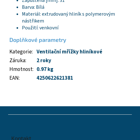
Zapuštěná [mm]: 31
Barva: Bílá
Materiál: extrudovaný hliník s polymerovým
nástřikem
Použití: venkovní
Doplňkové parametry
Kategorie
:
Ventilační mřížky hliníkové
Záruka
:
2 roky
Hmotnost
:
0.97 kg
EAN
:
4250622621381
Z
á
p
a
t
Kontakt