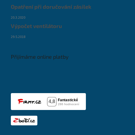
Opatření při doručování zásilek
20.3.2020
Výpočet ventilátoru
29.5.2018
Přijímáme online platby