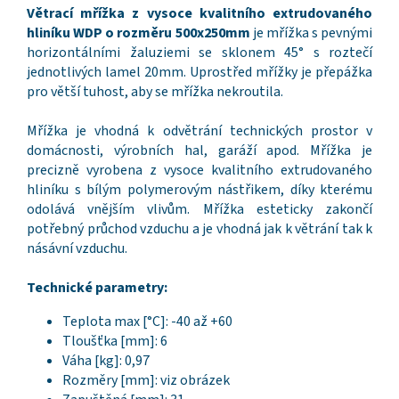
Větrací mřížka z vysoce kvalitního extrudovaného
hliníku WDP o rozměru 500x250mm
je mřížka s pevnými
horizontálními žaluziemi se sklonem 45° s roztečí
jednotlivých lamel 20mm. Uprostřed mřížky je přepážka
pro větší tuhost, aby se mřížka nekroutila.
Mřížka je vhodná k odvětrání technických prostor v
domácnosti, výrobních hal, garáží apod. Mřížka je
precizně vyrobena z vysoce kvalitního extrudovaného
hliníku s bílým polymerovým nástřikem, díky kterému
odolává vnějším vlivům. Mřížka esteticky zakončí
potřebný průchod vzduchu a je vhodná jak k větrání tak k
násávní vzduchu.
Technické parametry:
Teplota max [°C]: -40 až +60
Tloušťka [mm]: 6
Váha [kg]: 0,97
Rozměry [mm]: viz obrázek