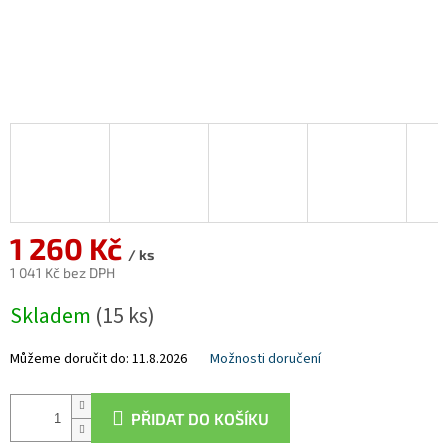
1 260 Kč
/ ks
1 041 Kč bez DPH
Měrná
Skladem
(15 ks)
cena:
Můžeme doručit do:
11.8.2026
Možnosti doručení
PŘIDAT DO KOŠÍKU