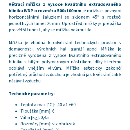
Větrací mřížka z vysoce kvalitního extrudovaného
hliníku WDP o rozměru 500x100mm
je mřížka s pevnými
horizontálními žaluziemi se sklonem 45° s roztečí
jednotlivých lamel 20mm. Uprostřed mřížky je přepážka
pro větší tuhost, aby se mřížka nekroutila.
Mřížka je vhodná k odvětrání technických prostor v
domácnosti, výrobních hal, garáží apod. Mřížka je
precizně vyrobena z vysoce kvalitního extrudovaného
hliníku s bílým polymerovým nástřikem, díky kterému
odolává vnějším vlivům. Mřížka esteticky zakončí
potřebný průchod vzduchu a je vhodná jak k větrání tak k
násávní vzduchu.
Technické parametry:
Teplota max [°C]: -40 až +60
Tloušťka [mm]: 6
Váha [kg]: 0,45
Rozměry [mm]: viz obrázek