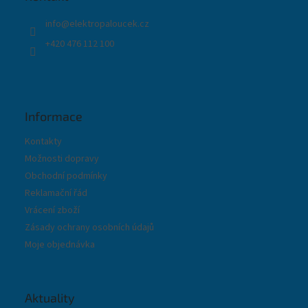
í
info
@
elektropaloucek.cz
+420 476 112 100
Informace
Kontakty
Možnosti dopravy
Obchodní podmínky
Reklamační řád
Vrácení zboží
Zásady ochrany osobních údajů
Moje objednávka
Aktuality