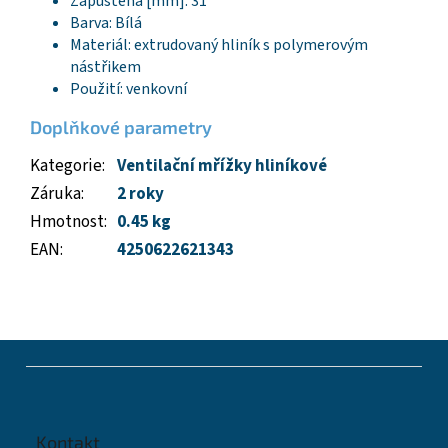
Zapuštěná [mm]: 31
Barva: Bílá
Materiál: extrudovaný hliník s polymerovým
nástřikem
Použití: venkovní
Doplňkové parametry
Kategorie
:
Ventilační mřížky hliníkové
Záruka
:
2 roky
Hmotnost
:
0.45 kg
EAN
:
4250622621343
Z
á
p
a
t
Kontakt