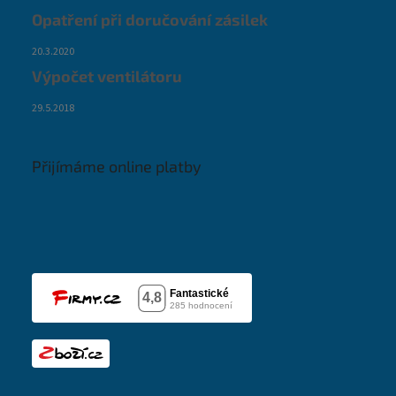
Opatření při doručování zásilek
20.3.2020
Výpočet ventilátoru
29.5.2018
Přijímáme online platby