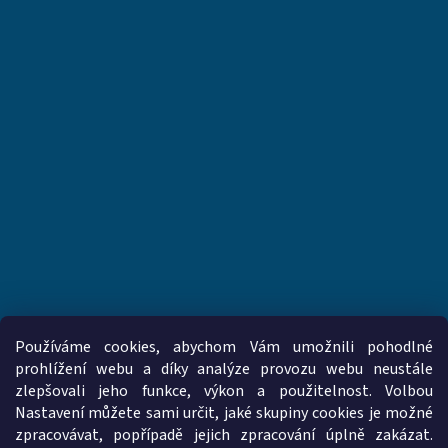
Používáme cookies, abychom Vám umožnili pohodlné
prohlížení webu a díky analýze provozu webu neustále
zlepšovali jeho funkce, výkon a použitelnost. Volbou
www.vzduchotechnika-ventilatory.cz
www.palmat.cz
Nastavení můžete sami určit, jaké skupiny cookies je možné
zpracovávat, popřípadě jejich zpracování úplně zakázat.