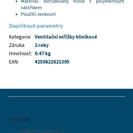
Materiál: extrudovaný hliník s polymerovým
nástřikem
Použití: venkovní
Doplňkové parametry
Kategorie
:
Ventilační mřížky hliníkové
Záruka
:
2 roky
Hmotnost
:
0.47 kg
EAN
:
4250622621305
Z
á
p
a
t
Kontakt
í
info
@
elektropaloucek.cz