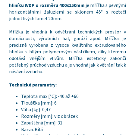
hliníku WDP o rozměru 400x150mm
je mřížka s pevnými
horizontálními žaluziemi se sklonem 45° s roztečí
jednotlivých lamel 20mm.
Mřížka je vhodná k odvětrání technických prostor v
domácnosti, výrobních hal, garáží apod. Mřížka je
precizně vyrobena z vysoce kvalitního extrudovaného
hliníku s bílým polymerovým nástřikem, díky kterému
odolává vnějším vlivům. Mřížka esteticky zakončí
potřebný průchod vzduchu a je vhodná jak k větrání tak k
násávní vzduchu.
Technické parametry:
Teplota max [°C]: -40 až +60
Tloušťka [mm]: 6
Váha [kg]: 0,47
Rozměry [mm]: viz obrázek
Zapuštěná [mm]: 31
Barva: Bílá