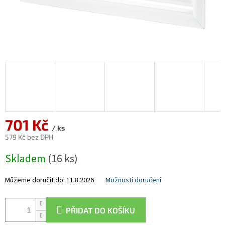
701 Kč
/ ks
579 Kč bez DPH
Měrná
Skladem
(16 ks)
cena:
Můžeme doručit do:
11.8.2026
Možnosti doručení
PŘIDAT DO KOŠÍKU