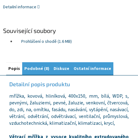
Detailní informace
Související soubory
Prohlášení o shodě (1.6 MB)
Popis
Podobné (8)
Diskuze
Ostatní informace
Detailní popis produktu
mřížka, kovová, hliníková, 400x150, mm, bílá, WDP, s,
pevnými, žaluziemi, pevné, žaluzie, venkovní, čtvercová,
do, zdi, na, omítku, fasádu, nasávání, vytápění, nasávací,
větrání, odvětrání, odvětrávací, ventilační, průmyslová,
vzduchotechnická, klimatizační, klimatizaci, krycí,
Větrací mřížka z vysoce kvalitního extrudovaného