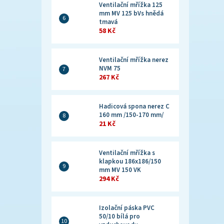
Ventilační mřížka 125
mm MV 125 bVs hnědá
tmavá
58 Kč
Ventilační mřížka nerez
NVM 75
267 Kč
Hadicová spona nerez C
160 mm /150-170 mm/
21 Kč
Ventilační mřížka s
klapkou 186x186/150
mm MV 150 VK
294 Kč
Izolační páska PVC
50/10 bílá pro