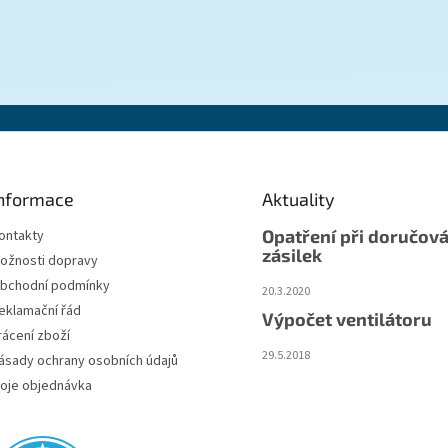
nformace
Aktuality
Opatření při doručová
ontakty
zásilek
ožnosti dopravy
bchodní podmínky
20.3.2020
eklamační řád
Výpočet ventilátoru
rácení zboží
29.5.2018
ásady ochrany osobních údajů
oje objednávka