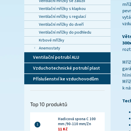
Ventilační mřížky se žaluzií
mříž
Ventilační mřížky s klapkou
pevn
Ventilační mřížky s regulací
vytá
vzdu
Ventilační mřížky do dveří
Ventilační mřížky do podhledu
Vět
Krbové mřížky
300
Anemostaty
rozt
Ventilační potrubí ALU
Mříž
Vzduchotechnické potrubí plast
gará
hlin
Příslušenství ke vzduchovodům
Mříž
k ná
Tec
Top 10 produktů
Hadicová spona C 100
mm /90-110 mm/Zn
11 Kč