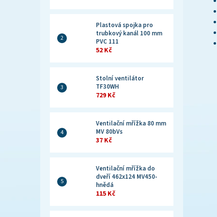
Plastová spojka pro
trubkový kanál 100 mm
PVC 111
52 Kč
Stolní ventilátor
TF30WH
729 Kč
Ventilační mřížka 80 mm
MV 80bVs
37 Kč
Ventilační mřížka do
dveří 462x124 MV450-
hnědá
115 Kč