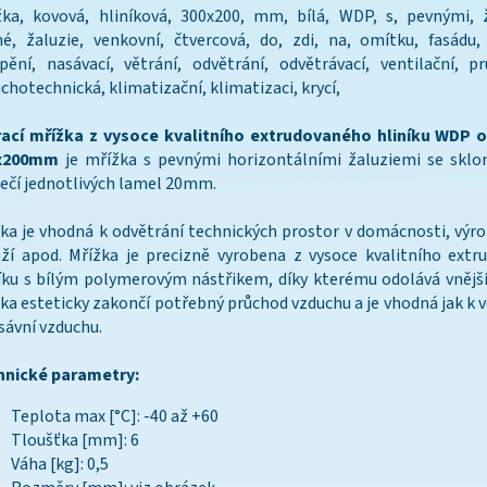
ka, kovová, hliníková, 300x200, mm, bílá, WDP, s, pevnými, 
é, žaluzie, venkovní, čtvercová, do, zdi, na, omítku, fasádu,
pění, nasávací, větrání, odvětrání, odvětrávací, ventilační, p
chotechnická, klimatizační, klimatizaci, krycí,
rací mřížka z vysoce kvalitního extrudovaného hliníku WDP 
x200mm
je mřížka s pevnými horizontálními žaluziemi se sklo
ečí jednotlivých lamel 20mm.
ka je vhodná k odvětrání technických prostor v domácnosti, výro
ží apod. Mřížka je precizně vyrobena z vysoce kvalitního ext
íku s bílým polymerovým nástřikem, díky kterému odolává vnějš
ka esteticky zakončí potřebný průchod vzduchu a je vhodná jak k v
sávní vzduchu.
hnické parametry:
Teplota max [°C]: -40 až +60
Tloušťka [mm]: 6
Váha [kg]: 0,5