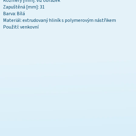
Rozměry [mm]: viz obrázek
Zapuštěná [mm]: 31
Barva: Bílá
Materiál: extrudovaný hliník s polymerovým nástřikem
Použití: venkovní