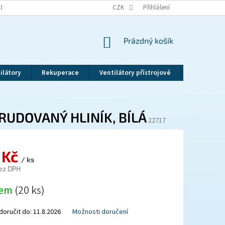
EKLAMAČNÍ ŘÁD
VRÁCENÍ ZBOŽÍ
CZK
ZÁSADY OCHRANY OSOBNÍCH ÚDAJ
Přihlášení
NÁKUPNÍ
Prázdný košík
KOŠÍK
ilátory
Rekuperace
Ventilátory přístrojové
Revizní dv
UDOVANÝ HLINÍK, BÍLÁ
22717
 Kč
/ ks
ez DPH
dem
(20 ks)
oručit do:
11.8.2026
Možnosti doručení