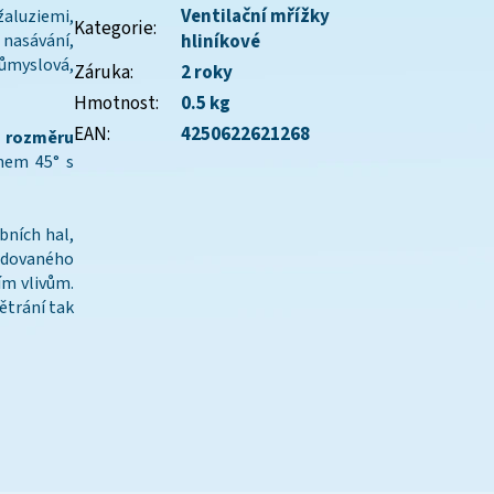
Ventilační mřížky
žaluziemi,
Kategorie
:
 nasávání,
hliníkové
růmyslová,
Záruka
:
2 roky
Hmotnost
:
0.5 kg
EAN
:
4250622621268
o rozměru
nem 45° s
bních hal,
rudovaného
ím vlivům.
ětrání tak