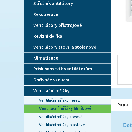
n
Střešní ventilátory
e
l
Rekuperace
Ventilátory přístrojové
Revizní dvířka
Ventilátory stolní a stojanové
Klimatizace
Příslušenství k ventilátorům
Ohřívače vzduchu
Ventilační mřížky
Ventilační mřížky nerez
Popis
Ventilační mřížky hliníkové
Ventilační mřížky kovové
Det
Ventilační mřížky plastové