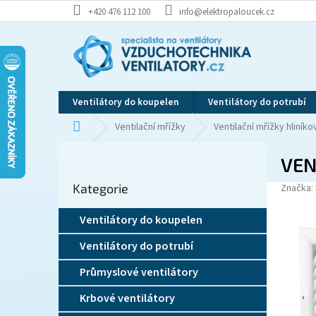
Přejít
+420 476 112 100
info@elektropaloucek.cz
na
obsah
Ventilátory do koupelen
Ventilátory do potrubí
Domů
Ventilační mřížky
Ventilační mřížky hliníko
P
VEN
o
Přeskočit
s
Kategorie
kategorie
Značka:
t
r
Ventilátory do koupelen
a
n
Ventilátory do potrubí
n
í
Průmyslové ventilátory
p
Krbové ventilátory
a