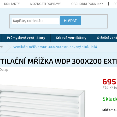
KONTAKTY
MOŽNOSTI DOPRAVY
OBCHODNÍ PODMÍNKY
R
HLEDAT
Průmyslové ventilátory
Krbové ventilátory
Střešní vent
vé
Ventilační mřížka WDP 300x200 extrudovaný hliník, bílá
TILAČNÍ MŘÍŽKA WDP 300X200 EXTR
Dalap
695
574 Kč b
Měrná
Skla
cena:
Můžeme d