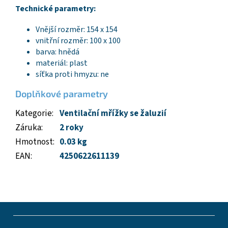
Technické parametry:
Vnější rozměr: 154 x 154
vnitřní rozměr: 100 x 100
barva: hnědá
materiál: plast
síťka proti hmyzu: ne
Doplňkové parametry
Kategorie
:
Ventilační mřížky se žaluzií
Záruka
:
2 roky
Hmotnost
:
0.03 kg
EAN
:
4250622611139
Z
á