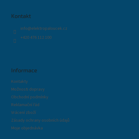
p
a
t
Kontakt
í
info
@
elektropaloucek.cz
+420 476 112 100
Informace
Kontakty
Možnosti dopravy
Obchodní podmínky
Reklamační řád
Vrácení zboží
Zásady ochrany osobních údajů
Moje objednávka