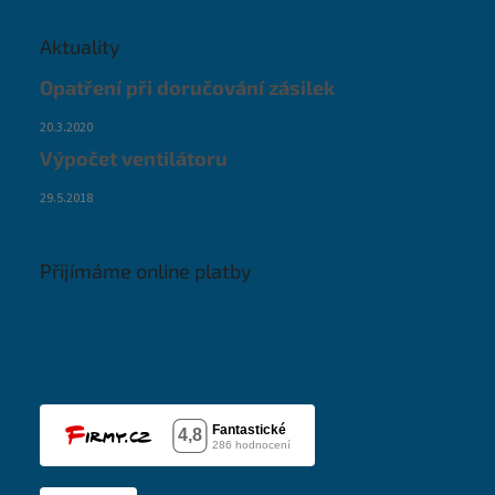
Aktuality
Opatření při doručování zásilek
20.3.2020
Výpočet ventilátoru
29.5.2018
Přijímáme online platby