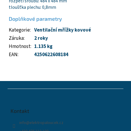
rozpětí šroubů: 484 x 484 mm
tloušťka plechu: 0,8mm
Doplňkové parametry
Kategorie
:
Ventilační mřížky kovové
Záruka
:
2 roky
Hmotnost
:
1.135 kg
EAN
:
4250622608184
Z
á
p
a
t
Kontakt
í
info
@
elektropaloucek.cz